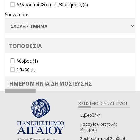
Apply Αλλοδαποί Φοιτητές/Φοιτήτριες filter
Apply Αλλοδαποί
Αλλοδαποί Φοιτητές/Φοιτήτριες (4)
Φοιτητές/Φοιτήτριες
Show more
filter
ΤΟΠΟΘΕΣΙΑ
Apply Λέσβος filter
Apply Λέσβος filter
Λέσβος (1)
Apply Σάμος filter
Apply Σάμος filter
Σάμος (1)
ΗΜΕΡΟΜΗΝΙΑ ΔΗΜΟΣΙΕΥΣΗΣ
ΧΡΗΣΙΜΟΙ ΣΥΝΔΕΣΜΟΙ
Βιβλιοθήκη
Παροχές Φοιτητικής
Μέριμνας
Συμβουλευτικοί Σταθμοί
Λόφος Πανεπιστημίου