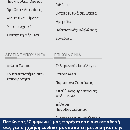
Προκηρύξεις Θέσεων
Εκθέσεις
Βραβεία / Διακρίσεις
Εκπαιδευτικά σεμινάρια
Διοικητικά Θέματα
Ημερίδες
Μεταπτυχιακά
Πολιτιστικές Εκδηλώσεις
Φοιτητική Μέριμνα
Συνέδρια
ΔΕΛΤΙΑ ΤΥΠΟΥ / ΝΕΑ
ΕΠΙΚΟΙΝΩΝΙΑ
Δελτία Τύπου
Τηλεφωνικός Κατάλογος
Το πανεπιστήμιο στην
Επικοινωνία
επικαιρότητα
Παράπονα-Συστάσεις
Υπεύθυνος Προστασίας
Δεδομένων
Δήλωση
Προσβασιμότητας
Επικοινωνία με την Ομάδα
Πατώντας "Συμφωνώ" μας παρέχετε τη συγκατάθεσή
Ανάπτυξης του site
(link sends e-mail)
σας για τη χρήση cookies με σκοπό τη μέτρηση και την