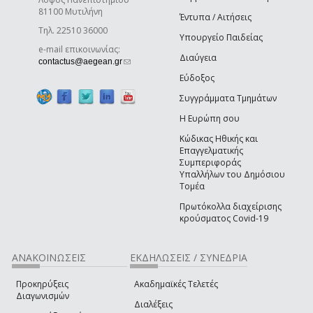
81100 Μυτιλήνη
Έντυπα / Αιτήσεις
Τηλ. 22510 36000
Υπουργείο Παιδείας
e-mail επικοινωνίας:
Διαύγεια
(link sends e-mail)
contactus@aegean.gr
Εύδοξος
Συγγράμματα Τμημάτων
Η Ευρώπη σου
Κώδικας Ηθικής και
Επαγγελματικής
Συμπεριφοράς
Υπαλλήλων του Δημόσιου
Τομέα
Πρωτόκολλα διαχείρισης
κρούσματος Covid-19
ΑΝΑΚΟΙΝΩΣΕΙΣ
ΕΚΔΗΛΩΣΕΙΣ / ΣΥΝΕΔΡΙΑ
Προκηρύξεις
Ακαδημαϊκές Τελετές
Διαγωνισμών
Διαλέξεις