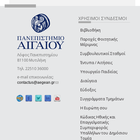
ΧΡΗΣΙΜΟΙ ΣΥΝΔΕΣΜΟΙ
Βιβλιοθήκη
Παροχές Φοιτητικής
Μέριμνας
Συμβουλευτικοί Σταθμοί
Λόφος Πανεπιστημίου
81100 Μυτιλήνη
Έντυπα / Αιτήσεις
Τηλ. 22510 36000
Υπουργείο Παιδείας
e-mail επικοινωνίας:
Διαύγεια
(link sends e-mail)
contactus@aegean.gr
Εύδοξος
Συγγράμματα Τμημάτων
Η Ευρώπη σου
Κώδικας Ηθικής και
Επαγγελματικής
Συμπεριφοράς
Υπαλλήλων του Δημόσιου
Τομέα