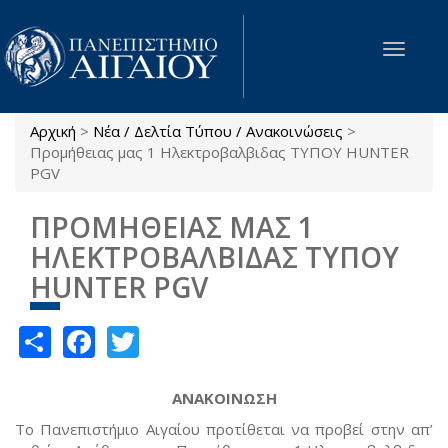
Παράκαμψη προς το κυρίως περιεχόμενο
Toggle
navigat
Αρχική
>
Νέα / Δελτία Τύπου / Ανακοινώσεις
>
Είστε εδώ
Προμήθειας μας 1 Ηλεκτροβαλβιδας ΤΥΠΟΥ HUNTER
PGV
ΠΡΟΜΗΘΕΙΑΣ ΜΑΣ 1
ΗΛΕΚΤΡΟΒΑΛΒΙΔΑΣ ΤΥΠΟΥ
HUNTER PGV
Share
Facebook
Twitter
ΑΝΑΚΟΙΝΩΣΗ
Το Πανεπιστήμιο Αιγαίου προτίθεται να προβεί στην απ’