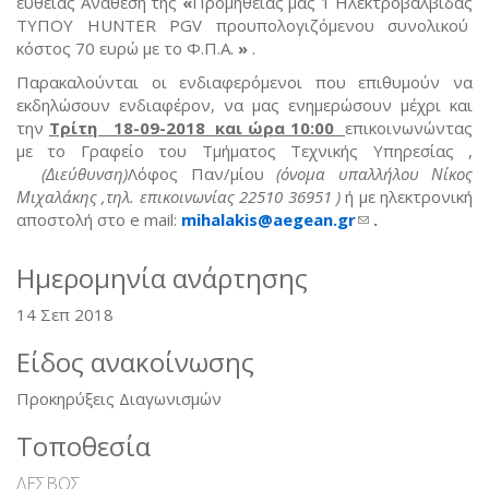
ευθείας Ανάθεση της
«
Προμήθειας μας 1 Ηλεκτροβαλβιδας
ΤΥΠΟΥ HUNTER PGV προυπολογιζόμενου συνολικού
κόστος 70 ευρώ με το Φ.Π.Α.
»
.
Παρακαλούνται οι ενδιαφερόμενοι που επιθυμούν να
εκδηλώσουν ενδιαφέρον, να μας ενημερώσουν μέχρι και
την
Τρίτη 18-09-2018 και ώρα 10:00
επικοινωνώντας
με το Γραφείο του Τμήματος Τεχνικής Υπηρεσίας ,
(Διεύθυνση)
Λόφος Παν/μίου
(όνομα υπαλλήλου Νίκος
Μιχαλάκης ,τηλ. επικοινωνίας 22510 36951 )
ή με ηλεκτρονική
αποστολή στο e mail:
mihalakis@aegean.gr
(link sends e-
.
mail)
Ημερομηνία ανάρτησης
14 Σεπ 2018
Είδος ανακοίνωσης
Προκηρύξεις Διαγωνισμών
Τοποθεσία
ΛΕΣΒΟΣ