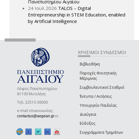
Πανεπιστημίου Αιγαίου
24 Ιουλ 2026
TALOS – Digital
Entrepreneurship in STEM Education, enabled
by Artificial Intelligence
ΧΡΗΣΙΜΟΙ ΣΥΝΔΕΣΜΟΙ
Βιβλιοθήκη
Παροχές Φοιτητικής
Μέριμνας
Συμβουλευτικοί Σταθμοί
Λόφος Πανεπιστημίου
81100 Μυτιλήνη
Έντυπα / Αιτήσεις
Τηλ. 22510 36000
Υπουργείο Παιδείας
e-mail επικοινωνίας:
Διαύγεια
(link sends e-mail)
contactus@aegean.gr
Εύδοξος
Συγγράμματα Τμημάτων