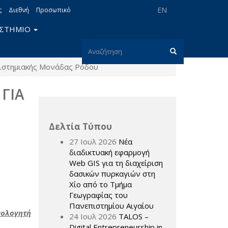
EN
ς
Διεθνή
Προσωπικό
ΙΣΤΗΜΙΟ
Φόρμα
πιστημιακής Μονάδας Ρόδου
αναζήτησης
Αναζήτηση
ΓΙΑ
Δελτία Τύπου
27 Ιουλ 2026
Νέα
διαδικτυακή εφαρμογή
Web GIS για τη διαχείριση
δασικών πυρκαγιών στη
Χίο από το Τμήμα
Γεωγραφίας του
Πανεπιστημίου Αιγαίου
μολογητή
24 Ιουλ 2026
TALOS –
Digital Entrepreneurship in