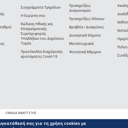
Προκηρύξεις
Ακαδη
Συγγράμματα Τμημάτων
Διαγωνισμών
κής
Διαλέξ
Η Ευρώπη σου
Προκηρύξεις Θέσεων
Εκθέσ
Κώδικας Ηθικής και
Σταθμοί
Βραβεία / Διακρίσεις
Επαγγελματικής
Εκπαι
Συμπεριφοράς
Διοικητικά Θέματα
Υπαλλήλων του Δημόσιου
Ημερί
Τομέα
ίας
Μεταπτυχιακά
Πολιτι
Πρωτόκολλα διαχείρισης
Φοιτητική Μέριμνα
Συνέδ
κρούσματος Covid-19
ΟΜΑΔΑ ΑΝΑΠΤΥΞΗΣ
γκατάθεσή σας για τη χρήση cookies με