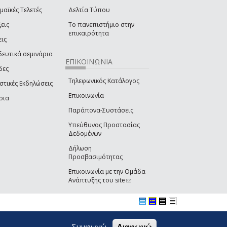
μαϊκές Τελετές
Δελτία Τύπου
εις
Το πανεπιστήμιο στην
επικαιρότητα
εις
δευτικά σεμινάρια
ΕΠΙΚΟΙΝΩΝΙΑ
δες
Τηλεφωνικός Κατάλογος
στικές Εκδηλώσεις
Επικοινωνία
ρια
Παράπονα-Συστάσεις
Υπεύθυνος Προστασίας
Δεδομένων
Δήλωση
Προσβασιμότητας
Επικοινωνία με την Ομάδα
Ανάπτυξης του site
(link sends e-mail)
Συμφωνώ
Διαφωνώ