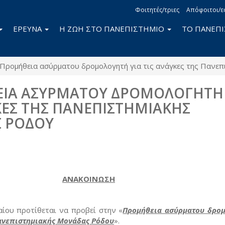
Φοιτητές/τριες
Απόφοιτοι/ε
ΕΡΕΥΝΑ
Η ΖΩΗ ΣΤΟ ΠΑΝΕΠΙΣΤΗΜΙΟ
ΤΟ ΠΑΝΕΠ
Προμήθεια ασύρματου δρομολογητή για τις ανάγκες της Πανε
ΙΑ ΑΣΥΡΜΑΤΟΥ ΔΡΟΜΟΛΟΓΗΤΗ 
ΚΕΣ ΤΗΣ ΠΑΝΕΠΙΣΤΗΜΙΑΚΗΣ
 ΡΟΔΟΥ
book
itter
ΑΝΑΚΟΙΝΩΣΗ
αίου προτίθεται να προβεί στην «
Προμήθεια ασύρματου δρο
 Πανεπιστημιακής Μονάδας Ρόδου
».