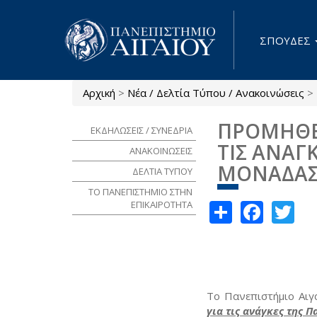
Παράκαμψη προς το κυρίως περιεχόμενο
ΣΠΟΥΔΕΣ
Αρχική
>
Νέα / Δελτία Τύπου / Ανακοινώσεις
>
Είστε εδώ
ΠΡΟΜΗΘΕ
ΕΚΔΗΛΩΣΕΙΣ / ΣΥΝΕΔΡΙΑ
ΤΙΣ ΑΝΑΓ
ΑΝΑΚΟΙΝΩΣΕΙΣ
ΜΟΝΑΔΑΣ
ΔΕΛΤΙΑ ΤΥΠΟΥ
ΤΟ ΠΑΝΕΠΙΣΤΗΜΙΟ ΣΤΗΝ
Share
Face
Tw
ΕΠΙΚΑΙΡΟΤΗΤΑ
Το Πανεπιστήμιο Αιγ
για τις ανάγκες της