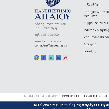
Βιβλιοθήκη
Παροχές Φοιτητι
Μέριμνας
Συμβουλευτικοί 
Λόφος Πανεπιστημίου
81100 Μυτιλήνη
Έντυπα / Αιτήσεις
Τηλ. 22510 36000
Υπουργείο Παιδε
e-mail επικοινωνίας:
Διαύγεια
(link sends e-mail)
contactus@aegean.gr
Εύδοξος
© ΠΑΝΕΠΙΣΤΗΜΙΟ ΑΙΓΑΙΟΥ
ΟΡΟΙ ΧΡΗΣΗΣ
ΠΟΛΙΤΙΚΗ COOKIES
Πατώντας "Συμφωνώ" μας παρέχετε τη συ