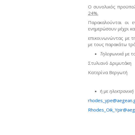
Ο συνολικός προϋπο
24%.
Παρακαλούνται οι ε
ενημερώσουν μέχρι κα
επικοινωνώντας με τ
με τους παρακάτω τρ
Τηλεφωνικά
με το
Στυλιανό Δριμυτάκη
Κατερίνα Βεργωτή
ή με
ηλεκτρονική
rhodes_ype@aegean.
Rhodes_Oik_Ypir@aeg