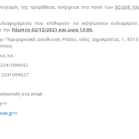
λογισμός της προμήθειας ανέρχεται στο ποσό των
80,00€
πλ
νδιαφερόμενοι που επιθυμούν να εκδηλώσουν ενδιαφέρον
ι την
Πέμπτη 02/12/2021 και ώρα 13:00
,
ην Περιφερειακή Διεύθυνση Ρόδου, οδός Δημοκρατίας 1, 8513
όπους:
υς κ.κ.:
 2241099042
 2241099027
 αποστολή
στα email:
gr
(link sends e-mail)
ean.gr
(link sends e-mail)