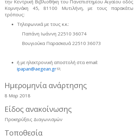
την Κεντρική Βιβλιοθήκη του Πανεπιστημίου Αιγαίου οδός
Κομνηνάκη 45, 81100 Μυτιλήνη, με τους παρακάτω
τρόπους:
Τηλεφωνικά με τους κ.κ.:
Παπάνη Ιωάννη 22510 36074
Βουγιούκα Παρασκευά 22510 36073
ή με ηλεκτρονική αποστολή στα email:
ipapan@aegean.gr
(link sends e-mail)
.
Ημερομηνία ανάρτησης
8 Μαρ 2018
Είδος ανακοίνωσης
Προκηρύξεις Διαγωνισμών
Τοποθεσία