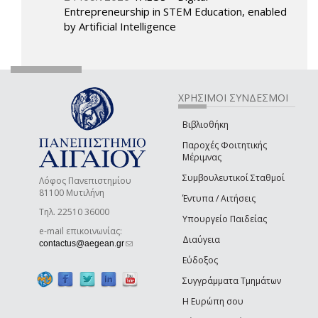
Entrepreneurship in STEM Education, enabled
by Artificial Intelligence
ΧΡΗΣΙΜΟΙ ΣΥΝΔΕΣΜΟΙ
Βιβλιοθήκη
Παροχές Φοιτητικής
Μέριμνας
Συμβουλευτικοί Σταθμοί
Λόφος Πανεπιστημίου
81100 Μυτιλήνη
Έντυπα / Αιτήσεις
Τηλ. 22510 36000
Υπουργείο Παιδείας
e-mail επικοινωνίας:
Διαύγεια
(link sends e-mail)
contactus@aegean.gr
Εύδοξος
Συγγράμματα Τμημάτων
Η Ευρώπη σου