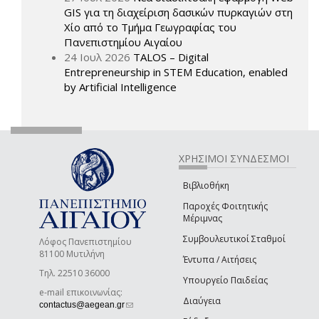
GIS για τη διαχείριση δασικών πυρκαγιών στη
Χίο από το Τμήμα Γεωγραφίας του
Πανεπιστημίου Αιγαίου
24 Ιουλ 2026
TALOS – Digital
Entrepreneurship in STEM Education, enabled
by Artificial Intelligence
ΧΡΗΣΙΜΟΙ ΣΥΝΔΕΣΜΟΙ
Βιβλιοθήκη
Παροχές Φοιτητικής
Μέριμνας
Συμβουλευτικοί Σταθμοί
Λόφος Πανεπιστημίου
81100 Μυτιλήνη
Έντυπα / Αιτήσεις
Τηλ. 22510 36000
Υπουργείο Παιδείας
e-mail επικοινωνίας:
Διαύγεια
(link sends e-mail)
contactus@aegean.gr