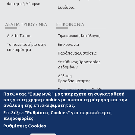
Φοιτητική Μέριμνα
Συνέδρια
ΔΕΛΤΙΑ ΤΥΠΟΥ / ΝΕΑ
ΕΠΙΚΟΙΝΩΝΙΑ
Δελτία Τύπου
Τηλεφωνικός Κατάλογος
Το πανεπιστήμιο στην
Επικοινωνία
επικαιρότητα
Παράπονα-Συστάσεις
Υπεύθυνος Προστασίας
Δεδομένων
Δήλωση
Προσβασιμότητας
Επικοινωνία με την Ομάδα
Πατώντας "Συμφωνώ" μας παρέχετε τη συγκατάθεσή
Ανάπτυξης του site
(link sends e-mail)
σας για τη χρήση cookies με σκοπό τη μέτρηση και την
ανάλυση της επισκεψιμότητας.
© ΠΑΝΕΠΙΣΤΗΜΙΟ ΑΙΓΑΙΟΥ
ΟΡΟΙ ΧΡΗΣΗΣ
ΠΟΛΙΤΙΚΗ COOKIES
ΟΜΑΔΑ
ΑΝΑΠΤΥΞΗΣ
Επιλέξτε "Ρυθμίσεις Cookies" για περισσότερες
πληροφορίες.
Ρυθμίσεις Cookies