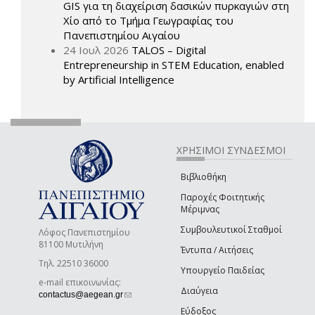
GIS για τη διαχείριση δασικών πυρκαγιών στη
Χίο από το Τμήμα Γεωγραφίας του
Πανεπιστημίου Αιγαίου
24 Ιουλ 2026
TALOS – Digital
Entrepreneurship in STEM Education, enabled
by Artificial Intelligence
ΧΡΗΣΙΜΟΙ ΣΥΝΔΕΣΜΟΙ
Βιβλιοθήκη
Παροχές Φοιτητικής
Μέριμνας
Συμβουλευτικοί Σταθμοί
Λόφος Πανεπιστημίου
81100 Μυτιλήνη
Έντυπα / Αιτήσεις
Τηλ. 22510 36000
Υπουργείο Παιδείας
e-mail επικοινωνίας:
Διαύγεια
(link sends e-mail)
contactus@aegean.gr
Εύδοξος