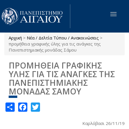
Παράκαμψη προς το κυρίως περιεχόμενο
Toggle
navigat
Αρχική
>
Νέα / Δελτία Τύπου / Ανακοινώσεις
>
Είστε εδώ
προμήθεια γραφικής ύλης για τις ανάγκες της
Πανεπιστημιακής μονάδας Σάμου
ΠΡΟΜΗΘΕΙΑ ΓΡΑΦΙΚΗΣ
ΥΛΗΣ ΓΙΑ ΤΙΣ ΑΝΑΓΚΕΣ ΤΗΣ
ΠΑΝΕΠΙΣΤΗΜΙΑΚΗΣ
ΜΟΝΑΔΑΣ ΣΑΜΟΥ
Share
Facebook
Twitter
Καρλόβασι 26/11/19