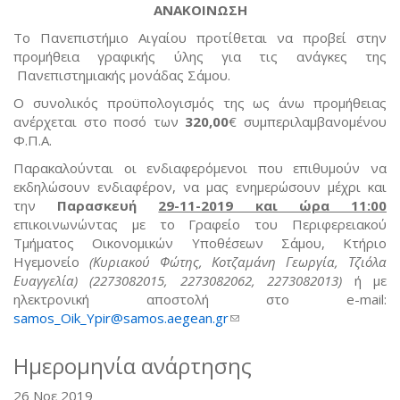
ΑΝΑΚΟΙΝΩΣΗ
Το Πανεπιστήμιο Αιγαίου προτίθεται να προβεί στην
προμήθεια γραφικής ύλης για τις ανάγκες της
Πανεπιστημιακής μονάδας Σάμου.
Ο συνολικός προϋπολογισμός της ως άνω προμήθειας
ανέρχεται στο ποσό των
320,00
€ συμπεριλαμβανομένου
Φ.Π.Α.
Παρακαλούνται οι ενδιαφερόμενοι που επιθυμούν να
εκδηλώσουν ενδιαφέρον, να μας ενημερώσουν μέχρι και
την
Παρασκευή
29-11-2019 και ώρα 11:00
επικοινωνώντας με το Γραφείο του Περιφερειακού
Τμήματος Οικονομικών Υποθέσεων Σάμου, Κτήριο
Ηγεμονείο
(Κυριακού Φώτης, Κοτζαμάνη Γεωργία, Τζιόλα
Ευαγγελία) (2273082015, 2273082062, 2273082013)
ή με
ηλεκτρονική αποστολή στο e-mail:
samos_Oik_Ypir@samos.aegean.gr
(link sends e-mail)
Ημερομηνία ανάρτησης
26 Νοε 2019