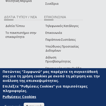
Φοιτητική Μέριμνα
Συνέδρια
ΔΕΛΤΙΑ ΤΥΠΟΥ / ΝΕΑ
ΕΠΙΚΟΙΝΩΝΙΑ
Δελτία Τύπου
Τηλεφωνικός Κατάλογος
Το πανεπιστήμιο στην
Επικοινωνία
επικαιρότητα
Παράπονα-Συστάσεις
Υπεύθυνος Προστασίας
Δεδομένων
Δήλωση
Προσβασιμότητας
Επικοινωνία με την Ομάδα
Πατώντας "Συμφωνώ" μας παρέχετε τη συγκατάθεσή
Ανάπτυξης του site
(link sends e-mail)
σας για τη χρήση cookies με σκοπό τη μέτρηση και την
ανάλυση της επισκεψιμότητας.
© ΠΑΝΕΠΙΣΤΗΜΙΟ ΑΙΓΑΙΟΥ
ΟΡΟΙ ΧΡΗΣΗΣ
ΠΟΛΙΤΙΚΗ COOKIES
ΟΜΑΔΑ
ΑΝΑΠΤΥΞΗΣ
Επιλέξτε "Ρυθμίσεις Cookies" για περισσότερες
πληροφορίες.
Ρυθμίσεις Cookies