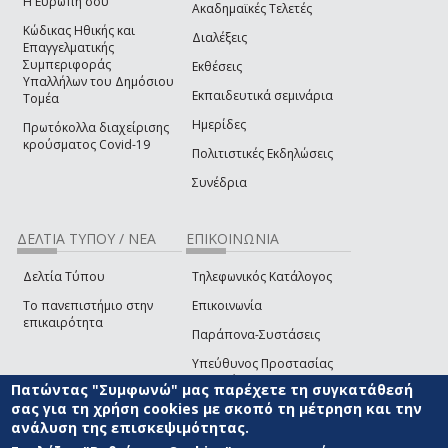
Η Ευρώπη σου
Ακαδημαϊκές Τελετές
Κώδικας Ηθικής και
Διαλέξεις
Επαγγελματικής
Συμπεριφοράς
Εκθέσεις
Υπαλλήλων του Δημόσιου
Εκπαιδευτικά σεμινάρια
Τομέα
Ημερίδες
Πρωτόκολλα διαχείρισης
κρούσματος Covid-19
Πολιτιστικές Εκδηλώσεις
Συνέδρια
ΔΕΛΤΙΑ ΤΥΠΟΥ / ΝΕΑ
ΕΠΙΚΟΙΝΩΝΙΑ
Δελτία Τύπου
Τηλεφωνικός Κατάλογος
Το πανεπιστήμιο στην
Επικοινωνία
επικαιρότητα
Παράπονα-Συστάσεις
Υπεύθυνος Προστασίας
Δεδομένων
Πατώντας "Συμφωνώ" μας παρέχετε τη συγκατάθεσή
σας για τη χρήση cookies με σκοπό τη μέτρηση και την
Δήλωση
ανάλυση της επισκεψιμότητας.
Προσβασιμότητας