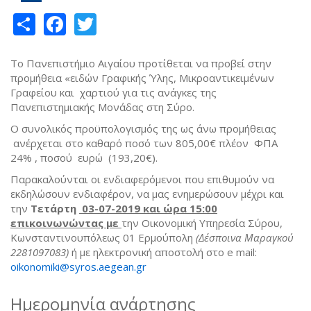
Share
Facebook
Twitter
Το Πανεπιστήμιο Αιγαίου προτίθεται να προβεί στην
προμήθεια «ειδών Γραφικής Ύλης, Μικροαντικειμένων
Γραφείου και χαρτιού για τις ανάγκες της
Πανεπιστημιακής Μονάδας στη Σύρο.
Ο συνολικός προϋπολογισμός της ως άνω προμήθειας
ανέρχεται στο καθαρό ποσό των 805,00€ πλέον ΦΠΑ
24% , ποσού ευρώ (193,20€).
Παρακαλούνται οι ενδιαφερόμενοι που επιθυμούν να
εκδηλώσουν ενδιαφέρον, να μας ενημερώσουν μέχρι και
την
Τετάρτη
03-07-2019 και ώρα 15:00
επικοινωνώντας με
την Οικονομική Υπηρεσία Σύρου,
Κωνσταντινουπόλεως 01 Ερμούπολη
(Δέσποινα Μαραγκού
2281097083)
ή με ηλεκτρονική αποστολή στο e mail:
oikonomiki@syros.aegean.gr
(link sends e-mail)
Ημερομηνία ανάρτησης