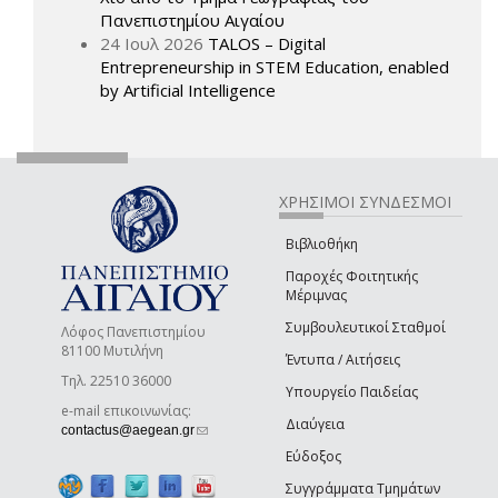
Πανεπιστημίου Αιγαίου
24 Ιουλ 2026
TALOS – Digital
Entrepreneurship in STEM Education, enabled
by Artificial Intelligence
ΧΡΗΣΙΜΟΙ ΣΥΝΔΕΣΜΟΙ
Βιβλιοθήκη
Παροχές Φοιτητικής
Μέριμνας
Συμβουλευτικοί Σταθμοί
Λόφος Πανεπιστημίου
81100 Μυτιλήνη
Έντυπα / Αιτήσεις
Τηλ. 22510 36000
Υπουργείο Παιδείας
e-mail επικοινωνίας:
Διαύγεια
(link sends e-mail)
contactus@aegean.gr
Εύδοξος
Συγγράμματα Τμημάτων