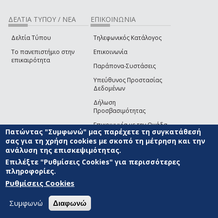
ΔΕΛΤΙΑ ΤΥΠΟΥ / ΝΕΑ
ΕΠΙΚΟΙΝΩΝΙΑ
Δελτία Τύπου
Τηλεφωνικός Κατάλογος
Το πανεπιστήμιο στην
Επικοινωνία
επικαιρότητα
Παράπονα-Συστάσεις
Υπεύθυνος Προστασίας
Δεδομένων
Δήλωση
Προσβασιμότητας
Επικοινωνία με την Ομάδα
Πατώντας "Συμφωνώ" μας παρέχετε τη συγκατάθεσή
Ανάπτυξης του site
(link sends e-mail)
σας για τη χρήση cookies με σκοπό τη μέτρηση και την
ανάλυση της επισκεψιμότητας.
© ΠΑΝΕΠΙΣΤΗΜΙΟ ΑΙΓΑΙΟΥ
ΟΡΟΙ ΧΡΗΣΗΣ
ΠΟΛΙΤΙΚΗ COOKIES
ΟΜΑΔΑ
ΑΝΑΠΤΥΞΗΣ
Επιλέξτε "Ρυθμίσεις Cookies" για περισσότερες
πληροφορίες.
Ρυθμίσεις Cookies
Συμφωνώ
Διαφωνώ