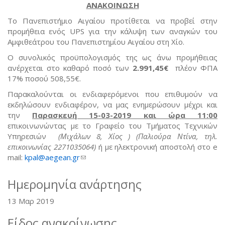
ΑΝΑΚΟΙΝΩΣΗ
Το Πανεπιστήμιο Αιγαίου προτίθεται να προβεί στην
προμήθεια ενός UPS για την κάλυψη των αναγκών του
Αμφιθεάτρου του Πανεπιστημίου Αιγαίου στη Χίο.
Ο συνολικός προϋπολογισμός της ως άνω προμήθειας
ανέρχεται στο καθαρό ποσό των
2.991,45€
πλέον ΦΠΑ
17% ποσού 508,55€.
Παρακαλούνται οι ενδιαφερόμενοι που επιθυμούν να
εκδηλώσουν ενδιαφέρον, να μας ενημερώσουν μέχρι και
την
Παρασκευή 15-03-2019 και ώρα 11:00
επικοινωνώντας με το Γραφείο του Τμήματος Τεχνικών
Υπηρεσιών
(Μιχάλων 8, Χίος )
(Παλιούρα Ντίνα, τηλ.
επικοινωνίας 2271035064)
ή με ηλεκτρονική αποστολή στο e
mail:
kpal@aegean.gr
(link sends e-mail)
Ημερομηνία ανάρτησης
13 Μαρ 2019
Είδος ανακοίνωσης