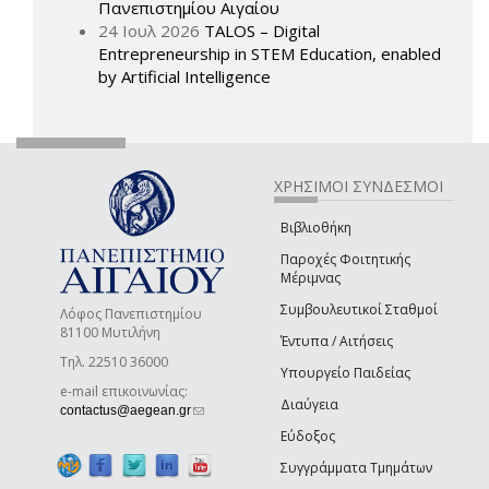
Πανεπιστημίου Αιγαίου
24 Ιουλ 2026
TALOS – Digital
Entrepreneurship in STEM Education, enabled
by Artificial Intelligence
ΧΡΗΣΙΜΟΙ ΣΥΝΔΕΣΜΟΙ
Βιβλιοθήκη
Παροχές Φοιτητικής
Μέριμνας
Συμβουλευτικοί Σταθμοί
Λόφος Πανεπιστημίου
81100 Μυτιλήνη
Έντυπα / Αιτήσεις
Τηλ. 22510 36000
Υπουργείο Παιδείας
e-mail επικοινωνίας:
Διαύγεια
(link sends e-mail)
contactus@aegean.gr
Εύδοξος
Συγγράμματα Τμημάτων