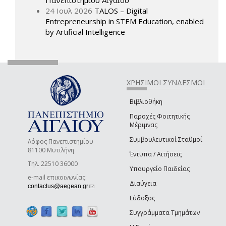
24 Ιουλ 2026
TALOS – Digital
Entrepreneurship in STEM Education, enabled
by Artificial Intelligence
ΧΡΗΣΙΜΟΙ ΣΥΝΔΕΣΜΟΙ
Βιβλιοθήκη
Παροχές Φοιτητικής
Μέριμνας
Συμβουλευτικοί Σταθμοί
Λόφος Πανεπιστημίου
81100 Μυτιλήνη
Έντυπα / Αιτήσεις
Τηλ. 22510 36000
Υπουργείο Παιδείας
e-mail επικοινωνίας:
Διαύγεια
(link sends e-mail)
contactus@aegean.gr
Εύδοξος
Συγγράμματα Τμημάτων