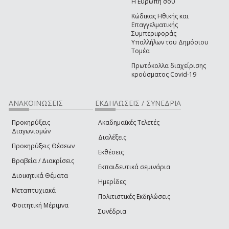
Η Ευρώπη σου
Κώδικας Ηθικής και
Επαγγελματικής
Συμπεριφοράς
Υπαλλήλων του Δημόσιου
Τομέα
Πρωτόκολλα διαχείρισης
κρούσματος Covid-19
ΑΝΑΚΟΙΝΩΣΕΙΣ
ΕΚΔΗΛΩΣΕΙΣ / ΣΥΝΕΔΡΙΑ
Προκηρύξεις
Ακαδημαϊκές Τελετές
Διαγωνισμών
Διαλέξεις
Προκηρύξεις Θέσεων
Εκθέσεις
Βραβεία / Διακρίσεις
Εκπαιδευτικά σεμινάρια
Διοικητικά Θέματα
Ημερίδες
Μεταπτυχιακά
Πολιτιστικές Εκδηλώσεις
Φοιτητική Μέριμνα
Συνέδρια