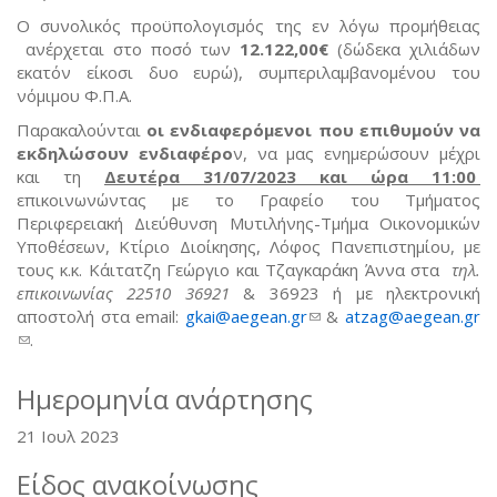
Ο συνολικός προϋπολογισμός της εν λόγω προμήθειας
ανέρχεται στο ποσό των
12
.122,00
€
(δώδεκα χιλιάδων
εκατόν είκοσι δυο ευρώ), συμπεριλαμβανομένου του
νόμιμου Φ.Π.Α.
Παρακαλούνται
οι ενδιαφερόμενοι που επιθυμούν να
εκδηλώσουν ενδιαφέρο
ν, να μας ενημερώσουν μέχρι
και τη
Δευτέρα 31/07/2023 και ώρα 11:00
επικοινωνώντας με το Γραφείο του Τμήματος
Περιφερειακή Διεύθυνση Μυτιλήνης-Τμήμα Οικονομικών
Υποθέσεων, Κτίριο Διοίκησης, Λόφος Πανεπιστημίου, με
τους κ.κ. Κάιτατζη Γεώργιο και Τζαγκαράκη Άννα στα
τηλ.
επικοινωνίας 22510 36921
& 36923 ή με ηλεκτρονική
αποστολή στα email:
gkai@aegean.gr
(link sends e-mail)
&
atzag@aegean.gr
(link sends e-mail)
.
Ημερομηνία ανάρτησης
21 Ιουλ 2023
Είδος ανακοίνωσης