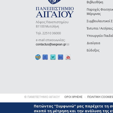
Βιβλιοθήκη
Παροχές Φοιτητι
Μέριμνας
Συμβουλευτικοί 
Λόφος Πανεπιστημίου
81100 Μυτιλήνη
Έντυπα / Αιτήσεις
Τηλ. 22510 36000
Υπουργείο Παιδε
e-mail επικοινωνίας:
Διαύγεια
(link sends e-mail)
contactus@aegean.gr
Εύδοξος
© ΠΑΝΕΠΙΣΤΗΜΙΟ ΑΙΓΑΙΟΥ
ΟΡΟΙ ΧΡΗΣΗΣ
ΠΟΛΙΤΙΚΗ COOKIES
Πατώντας "Συμφωνώ" μας παρέχετε τη συ
σκοπό τη μέτρηση και την ανάλυση της 