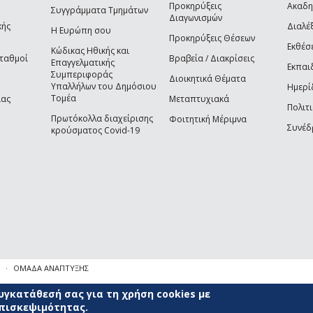
Προκηρύξεις
Ακαδη
Συγγράμματα Τμημάτων
Διαγωνισμών
κής
Διαλέξ
Η Ευρώπη σου
Προκηρύξεις Θέσεων
Εκθέσ
Κώδικας Ηθικής και
Σταθμοί
Βραβεία / Διακρίσεις
Επαγγελματικής
Εκπαι
Συμπεριφοράς
Διοικητικά Θέματα
Υπαλλήλων του Δημόσιου
Ημερί
Τομέα
ίας
Μεταπτυχιακά
Πολιτι
Πρωτόκολλα διαχείρισης
Φοιτητική Μέριμνα
Συνέδ
κρούσματος Covid-19
ΟΜΑΔΑ ΑΝΑΠΤΥΞΗΣ
γκατάθεσή σας για τη χρήση cookies με
επισκεψιμότητας.