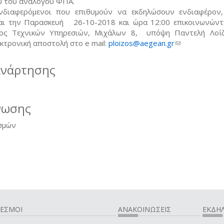
υ του ανάλογου ΦΠΑ.
νδιαφερόμενοι που επιθυμούν να εκδηλώσουν ενδιαφέρον
αι την Παρασκευή 26-10-2018 και ώρα 12:00 επικοινωνώντ
ος Τεχνικών Υπηρεσιών, Μιχάλων 8, υπόψη Παντελή Λοΐζ
κτρονική αποστολή στο e mail:
ploizos@aegean.gr
(link sends e-m
ανάρτησης
νωσης
σμών
ΔΕΣΜΟΙ
ΑΝΑΚΟΙΝΩΣΕΙΣ
ΕΚΔΗΛ