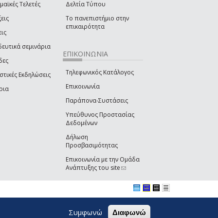
μαϊκές Τελετές
Δελτία Τύπου
εις
Το πανεπιστήμιο στην
επικαιρότητα
εις
δευτικά σεμινάρια
ΕΠΙΚΟΙΝΩΝΙΑ
δες
Τηλεφωνικός Κατάλογος
στικές Εκδηλώσεις
Επικοινωνία
ρια
Παράπονα-Συστάσεις
Υπεύθυνος Προστασίας
Δεδομένων
Δήλωση
Προσβασιμότητας
Επικοινωνία με την Ομάδα
Ανάπτυξης του site
(link sends e-mail)
Συμφωνώ
Διαφωνώ