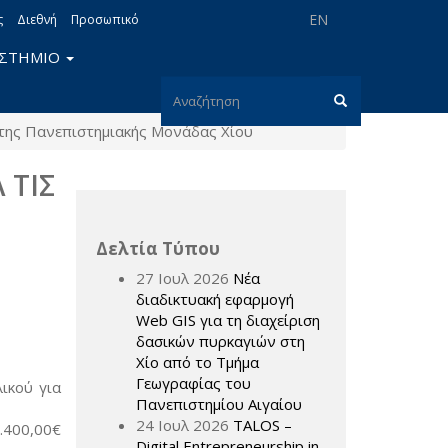
EN
ς
Διεθνή
Προσωπικό
ΙΣΤΗΜΙΟ
Φόρμα
ν της Πανεπιστημιακής Μονάδας Χίου
αναζήτησης
Αναζήτηση
 ΤΙΣ
Δελτία Τύπου
27 Ιουλ 2026
Νέα
διαδικτυακή εφαρμογή
Web GIS για τη διαχείριση
δασικών πυρκαγιών στη
Χίο από το Τμήμα
Γεωγραφίας του
ικού για
Πανεπιστημίου Αιγαίου
24 Ιουλ 2026
TALOS –
.400,00€
Digital Entrepreneurship in