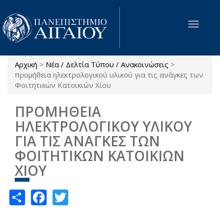
Παράκαμψη προς το κυρίως περιεχόμενο
Toggle
navigat
Αρχική
>
Νέα / Δελτία Τύπου / Ανακοινώσεις
>
Είστε εδώ
προμήθεια ηλεκτρολογικού υλικού για τις ανάγκες των
Φοιτητικών Κατοικιών Χίου
ΠΡΟΜΗΘΕΙΑ
ΗΛΕΚΤΡΟΛΟΓΙΚΟΥ ΥΛΙΚΟΥ
ΓΙΑ ΤΙΣ ΑΝΑΓΚΕΣ ΤΩΝ
ΦΟΙΤΗΤΙΚΩΝ ΚΑΤΟΙΚΙΩΝ
ΧΙΟΥ
Share
Facebook
Twitter