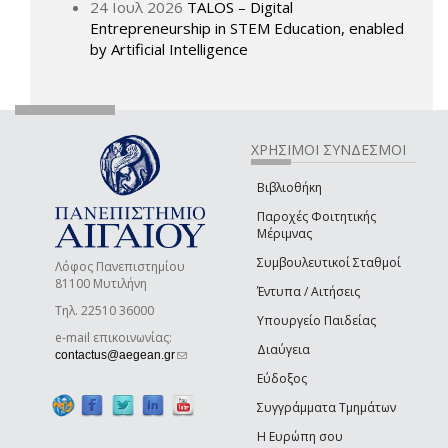
24 Ιουλ 2026
TALOS – Digital
Entrepreneurship in STEM Education, enabled
by Artificial Intelligence
ΧΡΗΣΙΜΟΙ ΣΥΝΔΕΣΜΟΙ
Βιβλιοθήκη
Παροχές Φοιτητικής
Μέριμνας
Συμβουλευτικοί Σταθμοί
Λόφος Πανεπιστημίου
81100 Μυτιλήνη
Έντυπα / Αιτήσεις
Τηλ. 22510 36000
Υπουργείο Παιδείας
e-mail επικοινωνίας:
Διαύγεια
(link sends e-mail)
contactus@aegean.gr
Εύδοξος
Συγγράμματα Τμημάτων
Η Ευρώπη σου