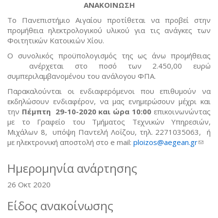
ΑΝΑΚΟΙΝΩΣΗ
Το Πανεπιστήμιο Αιγαίου προτίθεται να προβεί στην
προμήθεια ηλεκτρολογικού υλικού για τις ανάγκες των
Φοιτητικών Κατοικιών Χίου.
Ο συνολικός προϋπολογισμός της ως άνω προμήθειας
ανέρχεται στο ποσό των 2.450,00 ευρώ
συμπεριλαμβανομένου του ανάλογου ΦΠΑ.
Παρακαλούνται οι ενδιαφερόμενοι που επιθυμούν να
εκδηλώσουν ενδιαφέρον, να μας ενημερώσουν μέχρι και
την
Πέμπτη 29-10-2020 και ώρα 10:00
επικοινωνώντας
με το Γραφείο του Τμήματος Τεχνικών Υπηρεσιών,
Μιχάλων 8, υπόψη Παντελή Λοΐζου, τηλ. 2271035063, ή
με ηλεκτρονική αποστολή στο e mail:
ploizos@aegean.gr
(link
sends
e-
Ημερομηνία ανάρτησης
mail)
26 Οκτ 2020
Είδος ανακοίνωσης