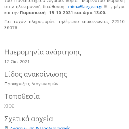
του Πανεπιστημίου Αιγαίου, κυρία Μαρινάτου Μυρσίνη
στην ηλεκτρονική διεύθυνση
mirna@aegean.gr
(link sends
, μέχρι
και την
Παρασκευή 15-10-2021 και ώρα 13:00.
e-mail)
Για τυχόν πληροφορίες τηλέφωνο επικοινωνίας 22510
36076
Ημερομηνία ανάρτησης
12 Οκτ 2021
Είδος ανακοίνωσης
Προκηρύξεις Διαγωνισμών
Τοποθεσία
ΧΙΟΣ
Σχετικά αρχεία
Ανακοίνωση & Προδιαγραφές