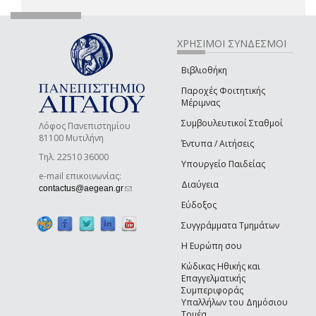
ΧΡΗΣΙΜΟΙ ΣΥΝΔΕΣΜΟΙ
Βιβλιοθήκη
Παροχές Φοιτητικής
Μέριμνας
Συμβουλευτικοί Σταθμοί
Λόφος Πανεπιστημίου
81100 Μυτιλήνη
Έντυπα / Αιτήσεις
Τηλ. 22510 36000
Υπουργείο Παιδείας
e-mail επικοινωνίας:
Διαύγεια
(link sends e-mail)
contactus@aegean.gr
Εύδοξος
Συγγράμματα Τμημάτων
Η Ευρώπη σου
Κώδικας Ηθικής και
Επαγγελματικής
Συμπεριφοράς
Υπαλλήλων του Δημόσιου
Τομέα