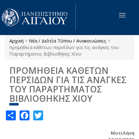
Παράκαμψη προς το κυρίως περιεχόμενο
Toggle
navigat
Αρχική
>
Νέα / Δελτία Τύπου / Ανακοινώσεις
>
Είστε εδώ
προμήθεια κάθετων περσίδων για τις ανάγκες του
Παραρτήματος Βιβλιοθήκης Χίου
ΠΡΟΜΗΘΕΙΑ ΚΑΘΕΤΩΝ
ΠΕΡΣΙΔΩΝ ΓΙΑ ΤΙΣ ΑΝΑΓΚΕΣ
ΤΟΥ ΠΑΡΑΡΤΗΜΑΤΟΣ
ΒΙΒΛΙΟΘΗΚΗΣ ΧΙΟΥ
Share
Facebook
Twitter
Μυτιλήνη