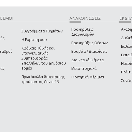
ΔΕΣΜΟΙ
ΑΝΑΚΟΙΝΩΣΕΙΣ
ΕΚΔΗΛ
Προκηρύξεις
Ακαδη
Συγγράμματα Τμημάτων
Διαγωνισμών
κής
Διαλέξ
Η Ευρώπη σου
Προκηρύξεις Θέσεων
Εκθέσ
Κώδικας Ηθικής και
Σταθμοί
Βραβεία / Διακρίσεις
Επαγγελματικής
Εκπαι
Συμπεριφοράς
Διοικητικά Θέματα
Υπαλλήλων του Δημόσιου
Ημερί
Τομέα
ίας
Μεταπτυχιακά
Πολιτι
Πρωτόκολλα διαχείρισης
Φοιτητική Μέριμνα
Συνέδ
κρούσματος Covid-19