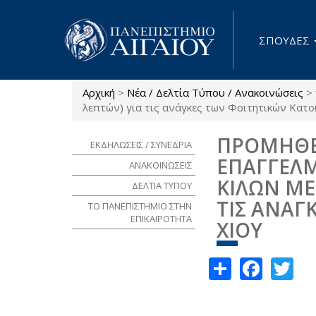
Παράκαμψη προς το κυρίως περιεχόμενο
ΣΠΟΥΔΕΣ
Αρχική
>
Νέα / Δελτία Τύπου / Ανακοινώσεις
>
Είστε εδώ
λεπτών) για τις ανάγκες των Φοιτητικών Κατο
ΠΡΟΜΗΘΕΙ
ΕΚΔΗΛΩΣΕΙΣ / ΣΥΝΕΔΡΙΑ
ΕΠΑΓΓΕΛΜ
ΑΝΑΚΟΙΝΩΣΕΙΣ
ΚΙΛΩΝ ΜΕ
ΔΕΛΤΙΑ ΤΥΠΟΥ
ΤΙΣ ΑΝΑΓ
ΤΟ ΠΑΝΕΠΙΣΤΗΜΙΟ ΣΤΗΝ
ΕΠΙΚΑΙΡΟΤΗΤΑ
ΧΙΟΥ
Share
Face
Tw