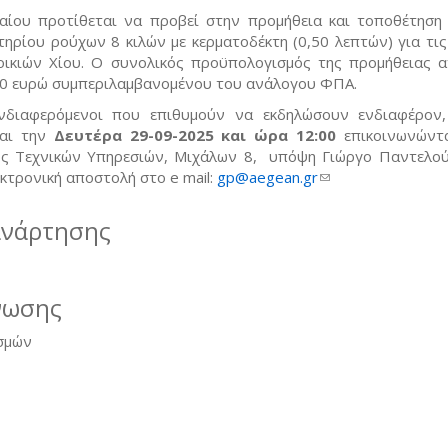
αίου προτίθεται να προβεί στην προμήθεια και τοποθέτηση 
ηρίου ρούχων 8 κιλών με κερματοδέκτη (0,50 λεπτών) για τις
ικιών Χίου. Ο συνολικός προϋπολογισμός της προμήθειας α
00 ευρώ συμπεριλαμβανομένου του ανάλογου ΦΠΑ.
νδιαφερόμενοι που επιθυμούν να εκδηλώσουν ενδιαφέρον
αι την
Δευτέρα 29-09-2025 και ώρα 12:00
επικοινωνώντ
ς Τεχνικών Υπηρεσιών, Μιχάλων 8, υπόψη Γιώργο Παντελούκ
κτρονική αποστολή στο e mail:
gp@aegean.gr
(link sends e-mail)
ανάρτησης
νωσης
σμών