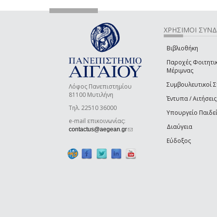
ΧΡΗΣΙΜΟΙ ΣΥΝ
Βιβλιοθήκη
Παροχές Φοιτητι
Μέριμνας
Συμβουλευτικοί 
Λόφος Πανεπιστημίου
81100 Μυτιλήνη
Έντυπα / Αιτήσεις
Τηλ. 22510 36000
Υπουργείο Παιδε
e-mail επικοινωνίας:
Διαύγεια
(link sends e-mail)
contactus@aegean.gr
Εύδοξος