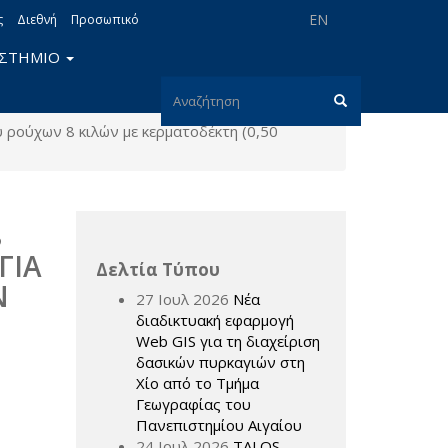
EN
ς
Διεθνή
Προσωπικό
ΙΣΤΗΜΙΟ
Φόρμα
 ρούχων 8 κιλών με κερματοδέκτη (0,50
αναζήτησης
Αναζήτηση
8
ΓΙΑ
Δελτία Τύπου
Ν
27 Ιουλ 2026
Νέα
διαδικτυακή εφαρμογή
Web GIS για τη διαχείριση
δασικών πυρκαγιών στη
Χίο από το Τμήμα
Γεωγραφίας του
Πανεπιστημίου Αιγαίου
24 Ιουλ 2026
TALOS –