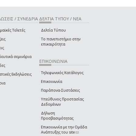
ΩΣΕΙΣ / ΣΥΝΕΔΡΙΑ
ΔΕΛΤΙΑ ΤΥΠΟΥ / ΝΕΑ
μαϊκές Τελετές
Δελτία Τύπου
εις
Το πανεπιστήμιο στην
επικαιρότητα
εις
δευτικά σεμινάρια
ΕΠΙΚΟΙΝΩΝΙΑ
δες
Τηλεφωνικός Κατάλογος
στικές Εκδηλώσεις
Επικοινωνία
ρια
Παράπονα-Συστάσεις
Υπεύθυνος Προστασίας
Δεδομένων
Δήλωση
Προσβασιμότητας
Επικοινωνία με την Ομάδα
Ανάπτυξης του site
(link sends e-mail)