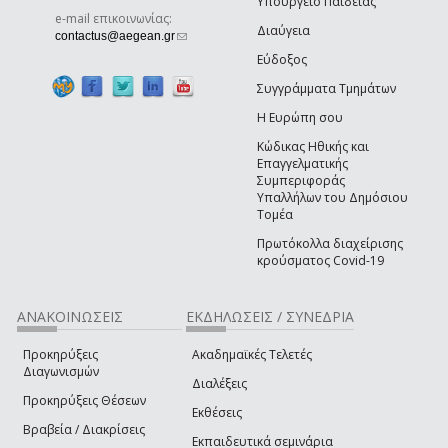
Υπουργείο Παιδείας
e-mail επικοινωνίας:
Διαύγεια
(link sends e-mail)
contactus@aegean.gr
Εύδοξος
Συγγράμματα Τμημάτων
Η Ευρώπη σου
Κώδικας Ηθικής και
Επαγγελματικής
Συμπεριφοράς
Υπαλλήλων του Δημόσιου
Τομέα
Πρωτόκολλα διαχείρισης
κρούσματος Covid-19
ΑΝΑΚΟΙΝΩΣΕΙΣ
ΕΚΔΗΛΩΣΕΙΣ / ΣΥΝΕΔΡΙΑ
Προκηρύξεις
Ακαδημαϊκές Τελετές
Διαγωνισμών
Διαλέξεις
Προκηρύξεις Θέσεων
Εκθέσεις
Βραβεία / Διακρίσεις
Εκπαιδευτικά σεμινάρια