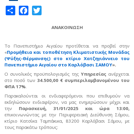
Share
Facebook
Twitter
ΑΝΑΚΟΙΝΩΣΗ
Το Πανεπιστήμιο Αιγαίου προτίθεται να προβεί στην
«
Προμήθεια και τοποθέτηση Κλιματιστικής Μονάδας
(Ψύξης-Θέρμανσης) στο κτίριο Χατζηγιάννειο του
Πανεπιστήμιο Αιγαίου στο Καρλόβασι ΣΑΜΟΥ
»
.
Ο συνολικός προϋπολογισμός της
Υπηρεσίας
ανέρχεται
στο ποσό των
34.500,00 €
συμπεριλαμβανομένου του
ΦΠΑ 17%
.
Παρακαλούνται οι ενδιαφερόμενοι που επιθυμούν να
εκδηλώσουν ενδιαφέρον, να μας ενημερώσουν μέχρι και
την
Παρασκευή, 31/01/2025 και ώρα 13:00
,
επικοινωνώντας με την Περιφερειακή Διεύθυνση Σάμου,
κτίριο Κατσίκα Ταμπάκικα, 83200 Καρλόβασι Σάμου, με
τους παρακάτω τρόπους: