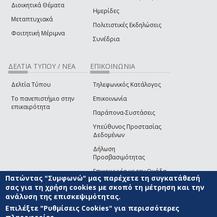
Διοικητικά Θέματα
Ημερίδες
Μεταπτυχιακά
Πολιτιστικές Εκδηλώσεις
Φοιτητική Μέριμνα
Συνέδρια
ΔΕΛΤΙΑ ΤΥΠΟΥ / ΝΕΑ
ΕΠΙΚΟΙΝΩΝΙΑ
Δελτία Τύπου
Τηλεφωνικός Κατάλογος
Το πανεπιστήμιο στην
Επικοινωνία
επικαιρότητα
Παράπονα-Συστάσεις
Υπεύθυνος Προστασίας
Δεδομένων
Δήλωση
Προσβασιμότητας
Επικοινωνία με την Ομάδα
Πατώντας "Συμφωνώ" μας παρέχετε τη συγκατάθεσή
Ανάπτυξης του site
(link sends e-mail)
σας για τη χρήση cookies με σκοπό τη μέτρηση και την
ανάλυση της επισκεψιμότητας.
© ΠΑΝΕΠΙΣΤΗΜΙΟ ΑΙΓΑΙΟΥ
ΟΡΟΙ ΧΡΗΣΗΣ
ΠΟΛΙΤΙΚΗ COOKIES
ΟΜΑΔΑ
ΑΝΑΠΤΥΞΗΣ
Επιλέξτε "Ρυθμίσεις Cookies" για περισσότερες