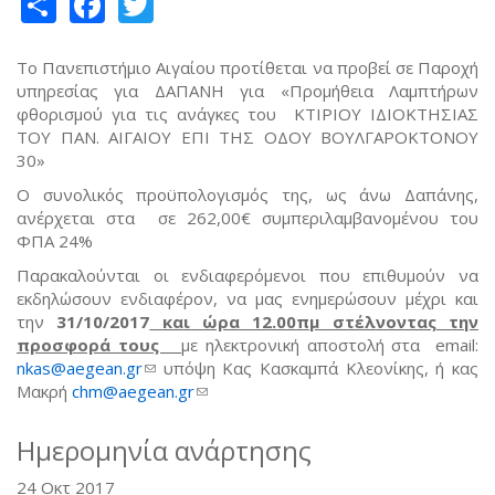
Share
Facebook
Twitter
Το Πανεπιστήμιο Αιγαίου προτίθεται να προβεί σε Παροχή
υπηρεσίας για ΔΑΠΑΝΗ για «Προμήθεια Λαμπτήρων
φθορισμού για τις ανάγκες του ΚΤΙΡΙΟΥ ΙΔΙΟΚΤΗΣΙΑΣ
ΤΟΥ ΠΑΝ. ΑΙΓΑΙΟΥ ΕΠΙ ΤΗΣ ΟΔΟΥ ΒΟΥΛΓΑΡΟΚΤΟΝΟΥ
30»
Ο συνολικός προϋπολογισμός της, ως άνω Δαπάνης,
ανέρχεται στα σε 262,00€ συμπεριλαμβανομένου του
ΦΠΑ 24%
Παρακαλούνται οι ενδιαφερόμενοι που επιθυμούν να
εκδηλώσουν ενδιαφέρον, να μας ενημερώσουν μέχρι και
την
31/10/2017
και ώρα 12.00πμ στέλνοντας την
προσφορά τους
με ηλεκτρονική αποστολή στα email:
nkas@aegean.gr
(link sends e-mail)
υπόψη Κας Κασκαμπά Κλεονίκης, ή κας
Μακρή
chm@aegean.gr
(link sends e-mail)
Ημερομηνία ανάρτησης
24 Οκτ 2017