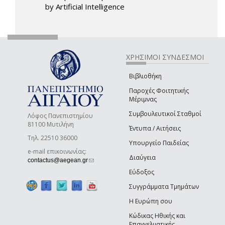
by Artificial Intelligence
ΧΡΗΣΙΜΟΙ ΣΥΝΔΕΣΜΟΙ
Βιβλιοθήκη
Παροχές Φοιτητικής
Μέριμνας
Συμβουλευτικοί Σταθμοί
Λόφος Πανεπιστημίου
81100 Μυτιλήνη
Έντυπα / Αιτήσεις
Τηλ. 22510 36000
Υπουργείο Παιδείας
e-mail επικοινωνίας:
Διαύγεια
(link sends e-mail)
contactus@aegean.gr
Εύδοξος
Συγγράμματα Τμημάτων
Η Ευρώπη σου
Κώδικας Ηθικής και
Επαγγελματικής