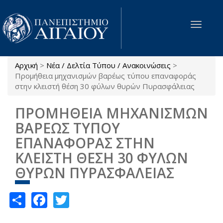
Παράκαμψη προς το κυρίως περιεχόμενο
Toggle
navigat
Αρχική
>
Νέα / Δελτία Τύπου / Ανακοινώσεις
>
Είστε εδώ
Προμήθεια μηχανισμών βαρέως τύπου επαναφοράς
στην κλειστή θέση 30 φύλων θυρών Πυρασφάλειας
ΠΡΟΜΗΘΕΙΑ ΜΗΧΑΝΙΣΜΩΝ
ΒΑΡΕΩΣ ΤΥΠΟΥ
ΕΠΑΝΑΦΟΡΑΣ ΣΤΗΝ
ΚΛΕΙΣΤΗ ΘΕΣΗ 30 ΦΥΛΩΝ
ΘΥΡΩΝ ΠΥΡΑΣΦΑΛΕΙΑΣ
Share
Facebook
Twitter