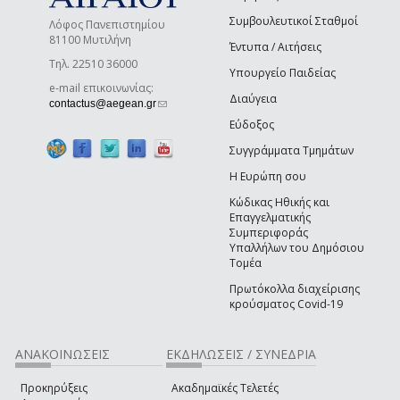
Συμβουλευτικοί Σταθμοί
Λόφος Πανεπιστημίου
81100 Μυτιλήνη
Έντυπα / Αιτήσεις
Τηλ. 22510 36000
Υπουργείο Παιδείας
e-mail επικοινωνίας:
Διαύγεια
(link sends e-mail)
contactus@aegean.gr
Εύδοξος
Συγγράμματα Τμημάτων
Η Ευρώπη σου
Κώδικας Ηθικής και
Επαγγελματικής
Συμπεριφοράς
Υπαλλήλων του Δημόσιου
Τομέα
Πρωτόκολλα διαχείρισης
κρούσματος Covid-19
ΑΝΑΚΟΙΝΩΣΕΙΣ
ΕΚΔΗΛΩΣΕΙΣ / ΣΥΝΕΔΡΙΑ
Προκηρύξεις
Ακαδημαϊκές Τελετές