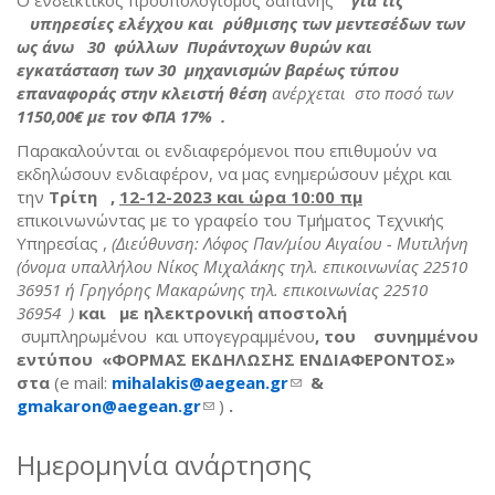
υπηρεσίες ελέγχου και ρύθμισης των μεντεσέδων των
ως άνω 30 φύλλων Πυράντοχων θυρών και
εγκατάσταση των 30 μηχανισμών βαρέως τύπου
επαναφοράς στην κλειστή θέση
ανέρχεται στο ποσό των
1150,00€ με τον ΦΠΑ 17% .
Παρακαλούνται οι ενδιαφερόμενοι που επιθυμούν να
εκδηλώσουν ενδιαφέρον, να μας ενημερώσουν μέχρι και
την
Τρίτη ,
12-12-2023 και ώρα 10:00 πμ
επικοινωνώντας με το γραφείο του Τμήματος Τεχνικής
Υπηρεσίας ,
(Διεύθυνση: Λόφος Παν/μίου Αιγαίου - Μυτιλήνη
(όνομα υπαλλήλου Νίκος Μιχαλάκης τηλ. επικοινωνίας 22510
36951 ή Γρηγόρης Μακαρώνης τηλ. επικοινωνίας 22510
36954 )
και με ηλεκτρονική αποστολή
συμπληρωμένου και υπογεγραμμένου
, του συνημμένου
εντύπου «ΦΟΡΜΑΣ ΕΚΔΗΛΩΣΗΣ ΕΝΔΙΑΦΕΡΟΝΤΟΣ»
στα
(e mail:
mihalakis
@
aegean
.
gr
(link sends e-mail)
&
gmakaron
@
aegean
.
gr
(link sends e-mail)
)
.
Ημερομηνία ανάρτησης