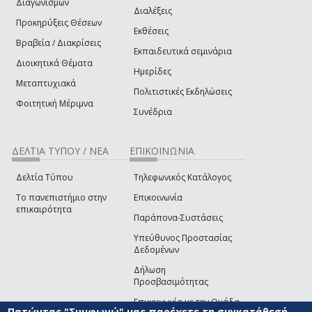
Διαγωνισμών
Διαλέξεις
Προκηρύξεις Θέσεων
Εκθέσεις
Βραβεία / Διακρίσεις
Εκπαιδευτικά σεμινάρια
Διοικητικά Θέματα
Ημερίδες
Μεταπτυχιακά
Πολιτιστικές Εκδηλώσεις
Φοιτητική Μέριμνα
Συνέδρια
ΔΕΛΤΙΑ ΤΥΠΟΥ / ΝΕΑ
ΕΠΙΚΟΙΝΩΝΙΑ
Δελτία Τύπου
Τηλεφωνικός Κατάλογος
Το πανεπιστήμιο στην
Επικοινωνία
επικαιρότητα
Παράπονα-Συστάσεις
Υπεύθυνος Προστασίας
Δεδομένων
Δήλωση
Προσβασιμότητας
Επικοινωνία με την Ομάδα
Πατώντας "Συμφωνώ" μας παρέχετε τη συγκατάθεσή