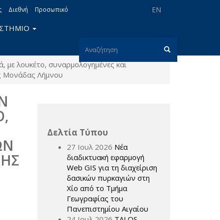
EN
ς
Διεθνή
Προσωπικό
ΙΣΤΗΜΙΟ
Φόρμα
, με λουκέτο, συναρμολογημένες και
αναζήτησης
Αναζήτηση
ής Μονάδας Λήμνου
Ν
Ο,
Δελτία Τύπου
ΩΝ
27 Ιουλ 2026
Νέα
ΤΗΣ
διαδικτυακή εφαρμογή
Web GIS για τη διαχείριση
δασικών πυρκαγιών στη
Χίο από το Τμήμα
Γεωγραφίας του
Πανεπιστημίου Αιγαίου
24 Ιουλ 2026
TALOS –