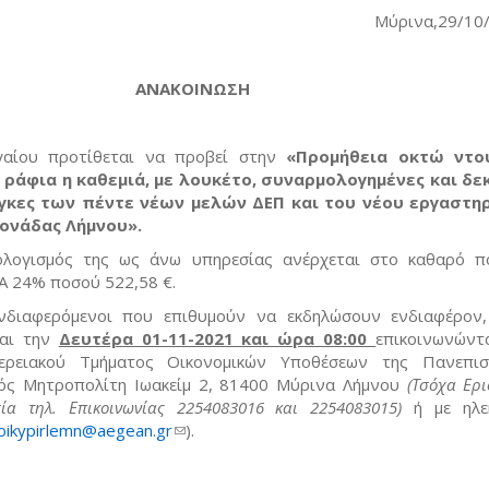
Μύρινα,29/
ΑΝΑΚΟΙΝΩΣΗ
γαίου προτίθεται να προβεί στην
«Προμήθεια οκτώ ντ
ράφια η καθεμιά, με λουκέτο, συναρμολογημένες και δ
άγκες των πέντε νέων μελών ΔΕΠ και του νέου εργαστηρ
ονάδας Λήμνου».
λογισμός της ως άνω υπηρεσίας ανέρχεται στο καθαρό 
Α 24% ποσού 522,58 €.
νδιαφερόμενοι που επιθυμούν να εκδηλώσουν ενδιαφέρον
αι την
Δευτέρα 01-11-2021 και ώρα 08:00
επικοινωνώντ
ερειακού Τμήματος Οικονομικών Υποθέσεων της Πανεπιστ
ός Μητροπολίτη Ιωακείμ 2, 81400 Μύρινα Λήμνου
(Τσόχα Ερι
ία τηλ. Επικοινωνίας 2254083016 και 2254083015)
ή με ηλεκ
oikypirlemn@aegean.gr
(link sends e-mail)
).