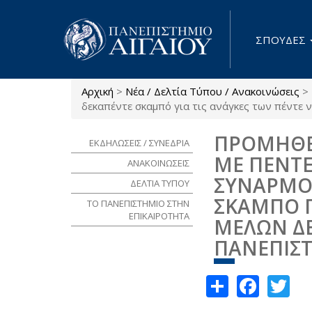
Παράκαμψη προς το κυρίως περιεχόμενο
ΣΠΟΥΔΕΣ
Αρχική
>
Νέα / Δελτία Τύπου / Ανακοινώσεις
>
Είστε εδώ
δεκαπέντε σκαμπό για τις ανάγκες των πέντε
ΠΡΟΜΗΘΕ
ΕΚΔΗΛΩΣΕΙΣ / ΣΥΝΕΔΡΙΑ
ΜΕ ΠΕΝΤΕ
ΑΝΑΚΟΙΝΩΣΕΙΣ
ΣΥΝΑΡΜΟ
ΔΕΛΤΙΑ ΤΥΠΟΥ
ΣΚΑΜΠΟ Γ
ΤΟ ΠΑΝΕΠΙΣΤΗΜΙΟ ΣΤΗΝ
ΕΠΙΚΑΙΡΟΤΗΤΑ
ΜΕΛΩΝ ΔΕ
ΠΑΝΕΠΙΣ
Share
Face
Tw