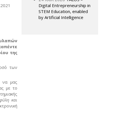
10/2021
Digital Entrepreneurship in
STEM Education, enabled
by Artificial Intelligence
ουλαπών
εκαπέντε
ίου της
ποσό των
, να μας
ας με το
ημιακής
φύλη και
τρονική