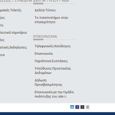
ΩΣΕΙΣ / ΣΥΝΕΔΡΙΑ
ΔΕΛΤΙΑ ΤΥΠΟΥ / ΝΕΑ
μαϊκές Τελετές
Δελτία Τύπου
εις
Το πανεπιστήμιο στην
επικαιρότητα
εις
δευτικά σεμινάρια
ΕΠΙΚΟΙΝΩΝΙΑ
δες
Τηλεφωνικός Κατάλογος
στικές Εκδηλώσεις
Επικοινωνία
ρια
Παράπονα-Συστάσεις
Υπεύθυνος Προστασίας
Δεδομένων
Δήλωση
Προσβασιμότητας
Επικοινωνία με την Ομάδα
Ανάπτυξης του site
(link sends e-mail)