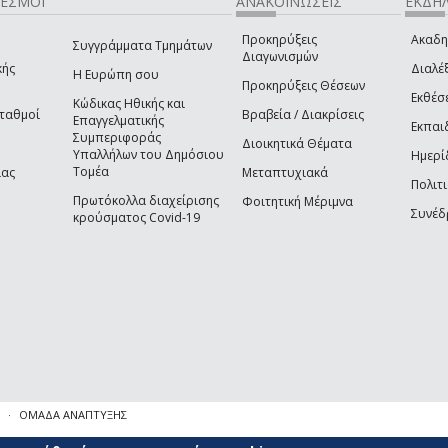
ΔΕΣΜΟΙ
ΑΝΑΚΟΙΝΩΣΕΙΣ
ΕΚΔΗΛ
Προκηρύξεις
Ακαδη
Συγγράμματα Τμημάτων
Διαγωνισμών
κής
Διαλέξ
Η Ευρώπη σου
Προκηρύξεις Θέσεων
Εκθέσ
Κώδικας Ηθικής και
Σταθμοί
Βραβεία / Διακρίσεις
Επαγγελματικής
Εκπαι
Συμπεριφοράς
Διοικητικά Θέματα
Υπαλλήλων του Δημόσιου
Ημερί
Τομέα
ίας
Μεταπτυχιακά
Πολιτι
Πρωτόκολλα διαχείρισης
Φοιτητική Μέριμνα
Συνέδ
κρούσματος Covid-19
ΟΜΑΔΑ ΑΝΑΠΤΥΞΗΣ