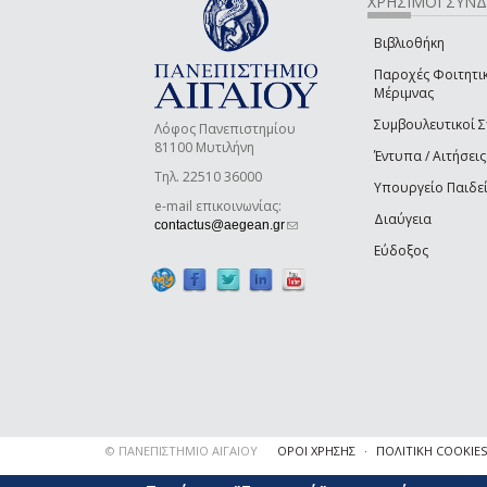
ΧΡΗΣΙΜΟΙ ΣΥΝ
Βιβλιοθήκη
Παροχές Φοιτητι
Μέριμνας
Συμβουλευτικοί 
Λόφος Πανεπιστημίου
81100 Μυτιλήνη
Έντυπα / Αιτήσεις
Τηλ. 22510 36000
Υπουργείο Παιδε
e-mail επικοινωνίας:
Διαύγεια
(link sends e-mail)
contactus@aegean.gr
Εύδοξος
© ΠΑΝΕΠΙΣΤΗΜΙΟ ΑΙΓΑΙΟΥ
ΟΡΟΙ ΧΡΗΣΗΣ
ΠΟΛΙΤΙΚΗ COOKIES