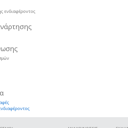
ς ενδιαφέροντος
ανάρτησης
νωσης
σμών
ία
αφές
ενδιαφέροντος