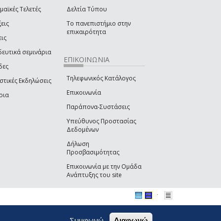
μαϊκές Τελετές
Δελτία Τύπου
εις
Το πανεπιστήμιο στην
επικαιρότητα
εις
δευτικά σεμινάρια
ΕΠΙΚΟΙΝΩΝΙΑ
δες
Τηλεφωνικός Κατάλογος
στικές Εκδηλώσεις
Επικοινωνία
ρια
Παράπονα-Συστάσεις
Υπεύθυνος Προστασίας
Δεδομένων
Δήλωση
Προσβασιμότητας
Επικοινωνία με την Ομάδα
Ανάπτυξης του site
(link sends e-mail)
Συμφωνώ
Διαφωνώ