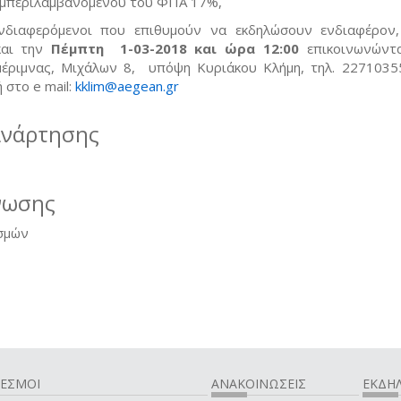
συμπεριλαμβανομένου του ΦΠΑ 17%,
νδιαφερόμενοι που επιθυμούν να εκδηλώσουν ενδιαφέρον
αι την
Πέμπτη 1-03-2018 και ώρα 12:00
επικοινωνώντ
μέριμνας, Μιχάλων 8, υπόψη Κυριάκου Κλήμη, τηλ. 2271035
 στο e mail:
kklim@aegean.gr
(link sends e-mail)
ανάρτησης
νωσης
σμών
ΔΕΣΜΟΙ
ΑΝΑΚΟΙΝΩΣΕΙΣ
ΕΚΔΗΛ