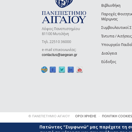
Βιβλιοθήκη
Παροχές Φοιτητι
Μέριμνας
Συμβουλευτικοί 
Λόφος Πανεπιστημίου
81100 Μυτιλήνη
Έντυπα / Αιτήσεις
Τηλ. 22510 36000
Υπουργείο Παιδε
e-mail επικοινωνίας:
Διαύγεια
(link sends e-mail)
contactus@aegean.gr
Εύδοξος
© ΠΑΝΕΠΙΣΤΗΜΙΟ ΑΙΓΑΙΟΥ
ΟΡΟΙ ΧΡΗΣΗΣ
ΠΟΛΙΤΙΚΗ COOKIES
Πατώντας "Συμφωνώ" μας παρέχετε τη συ