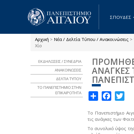
Παράκαμψη προς το κυρίως περιεχόμενο
ΣΠΟΥΔΕΣ
Αρχική
>
Νέα / Δελτία Τύπου / Ανακοινώσεις
>
Είστε εδώ
Χίο
ΠΡΟΜΗΘΕΙ
ΕΚΔΗΛΩΣΕΙΣ / ΣΥΝΕΔΡΙΑ
ΑΝΑΓΚΕΣ 
ΑΝΑΚΟΙΝΩΣΕΙΣ
ΠΑΝΕΠΙΣΤ
ΔΕΛΤΙΑ ΤΥΠΟΥ
ΤΟ ΠΑΝΕΠΙΣΤΗΜΙΟ ΣΤΗΝ
Share
Face
Tw
ΕΠΙΚΑΙΡΟΤΗΤΑ
Το Πανεπιστήμιο Αιγ
τις ανάγκες των Φοιτ
Το συνολικό ύψος τη