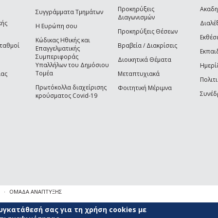
Προκηρύξεις
Ακαδη
Συγγράμματα Τμημάτων
Διαγωνισμών
κής
Διαλέξ
Η Ευρώπη σου
Προκηρύξεις Θέσεων
Εκθέσ
Κώδικας Ηθικής και
Σταθμοί
Βραβεία / Διακρίσεις
Επαγγελματικής
Εκπαι
Συμπεριφοράς
Διοικητικά Θέματα
Υπαλλήλων του Δημόσιου
Ημερί
Τομέα
ίας
Μεταπτυχιακά
Πολιτι
Πρωτόκολλα διαχείρισης
Φοιτητική Μέριμνα
Συνέδ
κρούσματος Covid-19
ΟΜΑΔΑ ΑΝΑΠΤΥΞΗΣ
γκατάθεσή σας για τη χρήση cookies με