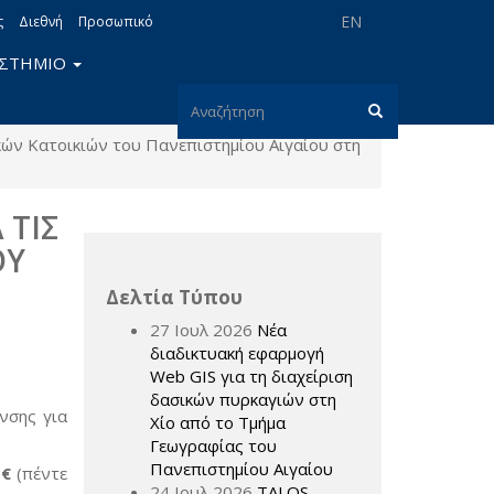
EN
ς
Διεθνή
Προσωπικό
ΙΣΤΗΜΙΟ
Φόρμα
κών Κατοικιών του Πανεπιστημίου Αιγαίου στη
αναζήτησης
Αναζήτηση
 ΤΙΣ
ΟΥ
Δελτία Τύπου
27 Ιουλ 2026
Νέα
διαδικτυακή εφαρμογή
Web GIS για τη διαχείριση
δασικών πυρκαγιών στη
νσης για
Χίο από το Τμήμα
Γεωγραφίας του
Πανεπιστημίου Αιγαίου
0
€
(πέντε
24 Ιουλ 2026
TALOS –