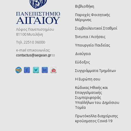
Βιβλιοθήκη
Παροχές Φοιτητικής
Μέριμνας
Συμβουλευτικοί Σταθμοί
Λόφος Πανεπιστημίου
81100 Μυτιλήνη
Έντυπα / Αιτήσεις
Τηλ. 22510 36000
Υπουργείο Παιδείας
e-mail επικοινωνίας:
Διαύγεια
(link sends e-mail)
contactus@aegean.gr
Εύδοξος
Συγγράμματα Τμημάτων
Η Ευρώπη σου
Κώδικας Ηθικής και
Επαγγελματικής
Συμπεριφοράς
Υπαλλήλων του Δημόσιου
Τομέα
Πρωτόκολλα διαχείρισης
κρούσματος Covid-19