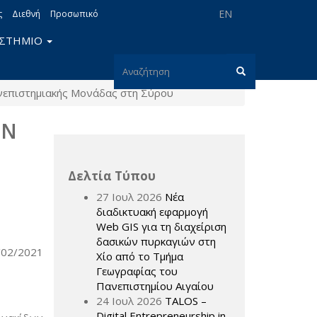
EN
ς
Διεθνή
Προσωπικό
ΙΣΤΗΜΙΟ
Φόρμα
ανεπιστημιακής Μονάδας στη Σύρου
αναζήτησης
Αναζήτηση
ΩΝ
Δελτία Τύπου
27 Ιουλ 2026
Νέα
διαδικτυακή εφαρμογή
Web GIS για τη διαχείριση
δασικών πυρκαγιών στη
/02/2021
Χίο από το Τμήμα
Γεωγραφίας του
Πανεπιστημίου Αιγαίου
24 Ιουλ 2026
TALOS –
Digital Entrepreneurship in