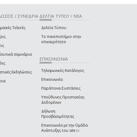
ΩΣΕΙΣ / ΣΥΝΕΔΡΙΑ
ΔΕΛΤΙΑ ΤΥΠΟΥ / ΝΕΑ
μαϊκές Τελετές
Δελτία Τύπου
εις
Το πανεπιστήμιο στην
επικαιρότητα
εις
δευτικά σεμινάρια
ΕΠΙΚΟΙΝΩΝΙΑ
δες
Τηλεφωνικός Κατάλογος
στικές Εκδηλώσεις
Επικοινωνία
ρια
Παράπονα-Συστάσεις
Υπεύθυνος Προστασίας
Δεδομένων
Δήλωση
Προσβασιμότητας
Επικοινωνία με την Ομάδα
Ανάπτυξης του site
(link sends e-mail)