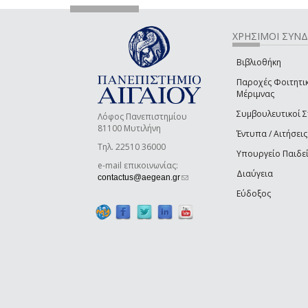
ΧΡΗΣΙΜΟΙ ΣΥΝ
Βιβλιοθήκη
Παροχές Φοιτητι
Μέριμνας
Συμβουλευτικοί 
Λόφος Πανεπιστημίου
81100 Μυτιλήνη
Έντυπα / Αιτήσεις
Τηλ. 22510 36000
Υπουργείο Παιδε
e-mail επικοινωνίας:
Διαύγεια
(link sends e-mail)
contactus@aegean.gr
Εύδοξος