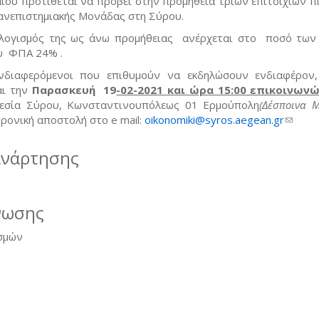
ίου προτίθεται να προβεί στην προμήθεια τριών επιτοίχιων π
Πανεπιστημιακής Μονάδας στη Σύρου.
λογισμός της ως άνω προμήθειας ανέρχεται στο ποσό των
υ ΦΠΑ 24% .
νδιαφερόμενοι που επιθυμούν να εκδηλώσουν ενδιαφέρον
αι την
Παρασκευή 19
-02-2021 και ώρα 15:00 επικοινων
ρεσία Σύρου, Κωνσταντινουπόλεως 01 Ερμούπολη
(Δέσποινα 
τρονική αποστολή στο e mail:
oikonomiki@syros.aegean.gr
(link 
mail)
ανάρτησης
νωσης
σμών