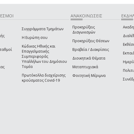
ΔΕΣΜΟΙ
ΑΝΑΚΟΙΝΩΣΕΙΣ
ΕΚΔΗΛ
Προκηρύξεις
Ακαδη
Συγγράμματα Τμημάτων
Διαγωνισμών
κής
Διαλέξ
Η Ευρώπη σου
Προκηρύξεις Θέσεων
Εκθέσ
Κώδικας Ηθικής και
Σταθμοί
Βραβεία / Διακρίσεις
Επαγγελματικής
Εκπαι
Συμπεριφοράς
Διοικητικά Θέματα
Υπαλλήλων του Δημόσιου
Ημερί
Τομέα
ίας
Μεταπτυχιακά
Πολιτι
Πρωτόκολλα διαχείρισης
Φοιτητική Μέριμνα
Συνέδ
κρούσματος Covid-19