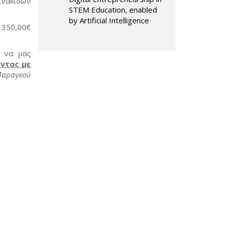
ινακίδων
STEM Education, enabled
by Artificial Intelligence
 350,00€
, να μας
ώντας με
Μαραγκού
sends e-