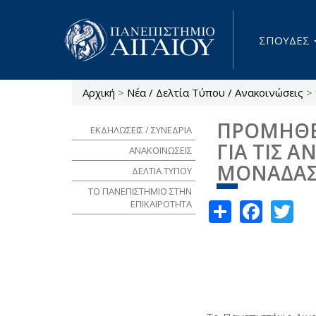
Παράκαμψη προς το κυρίως περιεχόμενο
ΣΠΟΥΔΕΣ
Αρχική
>
Νέα / Δελτία Τύπου / Ανακοινώσεις
>
Είστε εδώ
ΠΡΟΜΗΘΕΙ
ΕΚΔΗΛΩΣΕΙΣ / ΣΥΝΕΔΡΙΑ
ΓΙΑ ΤΙΣ 
ΑΝΑΚΟΙΝΩΣΕΙΣ
ΜΟΝΑΔΑΣ
ΔΕΛΤΙΑ ΤΥΠΟΥ
ΤΟ ΠΑΝΕΠΙΣΤΗΜΙΟ ΣΤΗΝ
Share
Face
Tw
ΕΠΙΚΑΙΡΟΤΗΤΑ