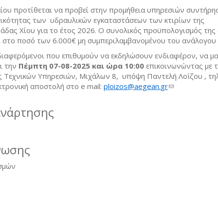
ίου προτίθεται να προβεί στην προμήθεια υπηρεσιών συντήρησ
γικότητας των υδραυλικών εγκαταστάσεων των κτιρίων της
δας Χίου για το έτος 2026. Ο συνολικός προϋπολογισμός της
 στο ποσό των 6.000€ μη συμπεριλαμβανομένου του ανάλογο
διαφερόμενοι που επιθυμούν να εκδηλώσουν ενδιαφέρον, να μ
ι την
Πέμπτη 07-08-2025
και ώρα 1
0
:00
επικοινωνώντας με 
 Τεχνικών Υπηρεσιών, Μιχάλων 8, υπόψη Παντελή Λοΐζου , τηλ
κτρονική αποστολή στο e mail:
ploizos
@
aegean
.
gr
(link sends e-m
ανάρτησης
νωσης
σμών