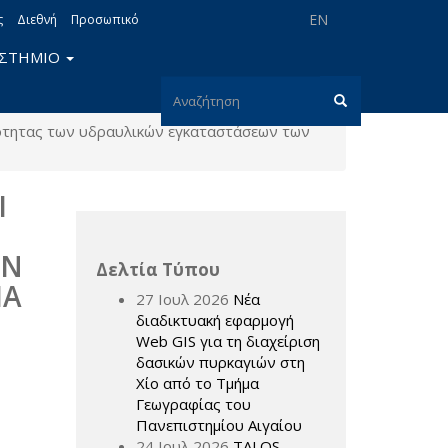
EN
ς
Διεθνή
Προσωπικό
ΙΣΤΗΜΙΟ
Φόρμα
κότητας των υδραυλικών εγκαταστάσεων των
αναζήτησης
Αναζήτηση
Ι
ΩΝ
Δελτία Τύπου
ΙΑ
27 Ιουλ 2026
Νέα
διαδικτυακή εφαρμογή
Web GIS για τη διαχείριση
δασικών πυρκαγιών στη
Χίο από το Τμήμα
Γεωγραφίας του
Πανεπιστημίου Αιγαίου
24 Ιουλ 2026
TALOS –