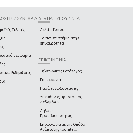
ΩΣΕΙΣ / ΣΥΝΕΔΡΙΑ
ΔΕΛΤΙΑ ΤΥΠΟΥ / ΝΕΑ
μαϊκές Τελετές
Δελτία Τύπου
εις
Το πανεπιστήμιο στην
επικαιρότητα
εις
δευτικά σεμινάρια
ΕΠΙΚΟΙΝΩΝΙΑ
δες
Τηλεφωνικός Κατάλογος
στικές Εκδηλώσεις
Επικοινωνία
ρια
Παράπονα-Συστάσεις
Υπεύθυνος Προστασίας
Δεδομένων
Δήλωση
Προσβασιμότητας
Επικοινωνία με την Ομάδα
Ανάπτυξης του site
(link sends e-mail)