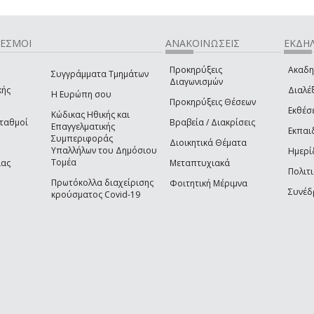
ΔΕΣΜΟΙ
ΑΝΑΚΟΙΝΩΣΕΙΣ
ΕΚΔΗΛ
Προκηρύξεις
Ακαδη
Συγγράμματα Τμημάτων
Διαγωνισμών
κής
Διαλέξ
Η Ευρώπη σου
Προκηρύξεις Θέσεων
Εκθέσ
Κώδικας Ηθικής και
Σταθμοί
Βραβεία / Διακρίσεις
Επαγγελματικής
Εκπαι
Συμπεριφοράς
Διοικητικά Θέματα
Υπαλλήλων του Δημόσιου
Ημερί
Τομέα
ίας
Μεταπτυχιακά
Πολιτι
Πρωτόκολλα διαχείρισης
Φοιτητική Μέριμνα
Συνέδ
κρούσματος Covid-19