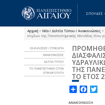
Παράκαμψη προς το κυρίως περιεχόμενο
ΣΠΟΥΔΕΣ
Αρχική
>
Νέα / Δελτία Τύπου / Ανακοινώσεις
>
Είστε εδώ
κτιρίων της Πανεπιστημιακής Μονάδας Χίου γι
ΠΡΟΜΗΘΕΙ
ΕΚΔΗΛΩΣΕΙΣ / ΣΥΝΕΔΡΙΑ
ΔΙΑΣΦΑΛΙ
ΑΝΑΚΟΙΝΩΣΕΙΣ
ΥΔΡΑΥΛΙΚ
ΔΕΛΤΙΑ ΤΥΠΟΥ
ΤΗΣ ΠΑΝΕ
ΤΟ ΠΑΝΕΠΙΣΤΗΜΙΟ ΣΤΗΝ
ΕΠΙΚΑΙΡΟΤΗΤΑ
ΤΟ ΕΤΟΣ 2
Share
Face
Tw
ΑΝΑΚΟΙΝΩΣΗ