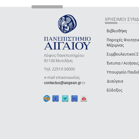
ΧΡΗΣΙΜΟΙ ΣΥΝ
Βιβλιοθήκη
Παροχές Φοιτητι
Μέριμνας
Συμβουλευτικοί 
Λόφος Πανεπιστημίου
81100 Μυτιλήνη
Έντυπα / Αιτήσεις
Τηλ. 22510 36000
Υπουργείο Παιδε
e-mail επικοινωνίας:
Διαύγεια
(link sends e-mail)
contactus@aegean.gr
Εύδοξος