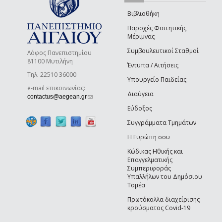
Βιβλιοθήκη
Παροχές Φοιτητικής
Μέριμνας
Συμβουλευτικοί Σταθμοί
Λόφος Πανεπιστημίου
81100 Μυτιλήνη
Έντυπα / Αιτήσεις
Τηλ. 22510 36000
Υπουργείο Παιδείας
e-mail επικοινωνίας:
Διαύγεια
(link sends e-mail)
contactus@aegean.gr
Εύδοξος
Συγγράμματα Τμημάτων
Η Ευρώπη σου
Κώδικας Ηθικής και
Επαγγελματικής
Συμπεριφοράς
Υπαλλήλων του Δημόσιου
Τομέα
Πρωτόκολλα διαχείρισης
κρούσματος Covid-19