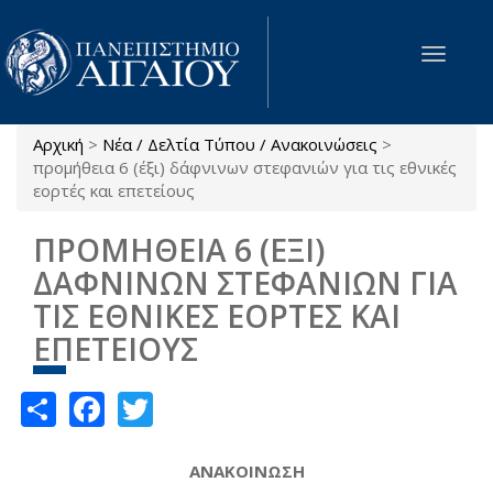
Παράκαμψη προς το κυρίως περιεχόμενο
Toggle
navigat
Αρχική
>
Νέα / Δελτία Τύπου / Ανακοινώσεις
>
Είστε εδώ
προμήθεια 6 (έξι) δάφνινων στεφανιών για τις εθνικές
εορτές και επετείους
ΠΡΟΜΗΘΕΙΑ 6 (ΕΞΙ)
ΔΑΦΝΙΝΩΝ ΣΤΕΦΑΝΙΩΝ ΓΙΑ
ΤΙΣ ΕΘΝΙΚΕΣ ΕΟΡΤΕΣ ΚΑΙ
ΕΠΕΤΕΙΟΥΣ
Share
Facebook
Twitter
ΑΝΑΚΟΙΝΩΣΗ