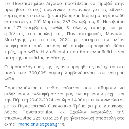
Το Πανεπιστημίου Αιγαίου προτίθεται να προβεί στην
προμήθεια 6 (έξι) δάφνινων στεφανιών για τις εθνικές
εορτές και επετείους (με μία βάση και διάμετρο περίπου 60
η
η
η
εκατοστά) για 25
Μαρτίου, 28
Οκτωβρίου, 8
Νοεμβρίου
η
και 17
Νοεμβρίου, καθώς & άλλων, τοπικής και μη,
εμβέλειας εορτασμών) της Πανεπιστημιακής Μονάδας
Μυτιλήνης για το έτος 2024, με κριτήριο την πλέον
συμφέρουσα από οικονομική άποψη προσφορά βάσει
τιμής, προ ΦΠΑ. Η διαδικασία που θα ακολουθηθεί είναι
αυτή της απευθείας ανάθεσης.
Ο προϋπολογισμός της ως άνω προμήθειας ανέρχεται στο
ποσό των 300,00€ συμπεριλαμβανόμενου του νόμιμου
ΦΠΑ.
Παρακαλούνται οι ενδιαφερόμενοι που επιθυμούν να
εκδηλώσουν ενδιαφέρον να μας ενημερώσουν μέχρι και
την Πέμπτη 29-02-2024 και ώρα 14:00π.μ, επικοινωνώντας
με το Περιφερειακό Οικονομικό Τμήμα (κτίριο Διοίκησης,
Λόφος Πανεπιστημίου, κ.κ. Σχαλλίγ Μαριολέν, τηλ.
επικοινωνίας 2251036925 ή με ηλεκτρονική αποστολή στο
e-mail:
mariolen@aegean.gr
(link sends e-mail)
).