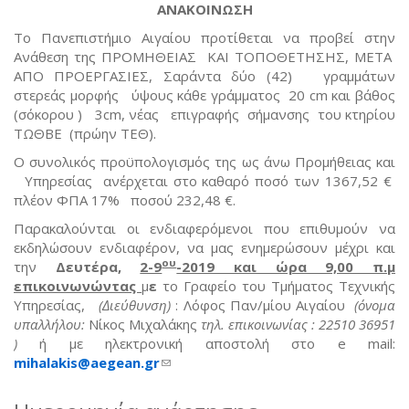
ΑΝΑΚΟΙΝΩΣΗ
Το Πανεπιστήμιο Αιγαίου προτίθεται να προβεί στην
Ανάθεση της ΠΡΟΜΗΘΕΙΑΣ ΚΑΙ ΤΟΠΟΘΕΤΗΣΗΣ, ΜΕΤΑ
ΑΠΟ ΠΡΟΕΡΓΑΣΙΕΣ, Σαράντα δύο (42) γραμμάτων
στερεάς μορφής ύψους κάθε γράμματος 20 cm και βάθος
(σόκορου ) 3cm, νέας επιγραφής σήμανσης του κτηρίου
ΤΩΘΒΕ (πρώην ΤΕΘ).
Ο συνολικός προϋπολογισμός της ως άνω Προμήθειας και
Υπηρεσίας ανέρχεται στο καθαρό ποσό των 1367,52 €
πλέον ΦΠΑ 17% ποσού 232,48 €.
Παρακαλούνται οι ενδιαφερόμενοι που επιθυμούν να
εκδηλώσουν ενδιαφέρον, να μας ενημερώσουν μέχρι και
ου
την
Δευτέρα,
2-9
-2019 και ώρα 9,00 π.μ
επικοινωνώντας
μ
ε
το Γραφείο του Τμήματος Τεχνικής
Υπηρεσίας,
(Διεύθυνση)
: Λόφος Παν/μίου Αιγαίου
(όνομα
υπαλλήλου:
Νίκος Μιχαλάκης
τηλ. επικοινωνίας : 22510 36951
)
ή με ηλεκτρονική αποστολή στο e mail:
mihalakis
@
aegean
.
gr
(link sends e-mail)