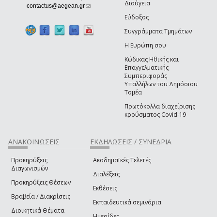
Διαύγεια
(link sends e-mail)
contactus@aegean.gr
Εύδοξος
Συγγράμματα Τμημάτων
Η Ευρώπη σου
Κώδικας Ηθικής και
Επαγγελματικής
Συμπεριφοράς
Υπαλλήλων του Δημόσιου
Τομέα
Πρωτόκολλα διαχείρισης
κρούσματος Covid-19
ΑΝΑΚΟΙΝΩΣΕΙΣ
ΕΚΔΗΛΩΣΕΙΣ / ΣΥΝΕΔΡΙΑ
Προκηρύξεις
Ακαδημαϊκές Τελετές
Διαγωνισμών
Διαλέξεις
Προκηρύξεις Θέσεων
Εκθέσεις
Βραβεία / Διακρίσεις
Εκπαιδευτικά σεμινάρια
Διοικητικά Θέματα
Ημερίδες