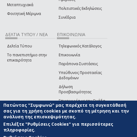
Μεταπτυχιακά
Πολιτιστικές Εκδηλώσεις
Φοιτητική Μέριμνα
Συνέδρια
ΔΕΛΤΙΑ ΤΥΠΟΥ / ΝΕΑ
ΕΠΙΚΟΙΝΩΝΙΑ
Δελτία Τύπου
Τηλεφωνικός Κατάλογος
Το πανεπιστήμιο στην
Επικοινωνία
επικαιρότητα
Παράπονα-Συστάσεις
Υπεύθυνος Προστασίας
Δεδομένων
Δήλωση
Προσβασιμότητας
Επικοινωνία με την Ομάδα
Πατώντας "Συμφωνώ" μας παρέχετε τη συγκατάθεσή
Ανάπτυξης του site
(link sends e-mail)
σας για τη χρήση cookies με σκοπό τη μέτρηση και την
ανάλυση της επισκεψιμότητας.
© ΠΑΝΕΠΙΣΤΗΜΙΟ ΑΙΓΑΙΟΥ
ΟΡΟΙ ΧΡΗΣΗΣ
ΠΟΛΙΤΙΚΗ COOKIES
ΟΜΑΔΑ
ΑΝΑΠΤΥΞΗΣ
Επιλέξτε "Ρυθμίσεις Cookies" για περισσότερες
πληροφορίες.