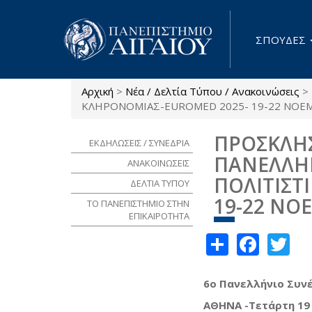
Παράκαμψη προς το κυρίως περιεχόμενο
ΣΠΟΥΔΕΣ
Αρχική
>
Νέα / Δελτία Τύπου / Ανακοινώσεις
>
Είστε εδώ
ΚΛΗΡΟΝΟΜΙΑΣ-EUROMED 2025- 19-22 ΝΟΕ
ΠΡΟΣΚΛΗΣ
ΕΚΔΗΛΩΣΕΙΣ / ΣΥΝΕΔΡΙΑ
ΠΑΝΕΛΛΗ
ΑΝΑΚΟΙΝΩΣΕΙΣ
ΠΟΛΙΤΙΣΤ
ΔΕΛΤΙΑ ΤΥΠΟΥ
19-22 ΝΟ
ΤΟ ΠΑΝΕΠΙΣΤΗΜΙΟ ΣΤΗΝ
ΕΠΙΚΑΙΡΟΤΗΤΑ
Share
Face
Tw
6ο Πανελλήνιο Συν
ΑΘΗΝΑ -Τετάρτη 19 