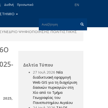
EN
ς
Διεθνή
Προσωπικό
ΙΣΤΗΜΙΟ
Φόρμα
 ΣΥΝΕΔΡΙΟ ΨΗΦΙΟΠΟΙΗΣΗΣ ΠΟΛΙΤΙΣΤΙΚΗΣ
αναζήτησης
Αναζήτηση
 6Ο
025-
Δελτία Τύπου
27 Ιουλ 2026
Νέα
διαδικτυακή εφαρμογή
Web GIS για τη διαχείριση
δασικών πυρκαγιών στη
Χίο από το Τμήμα
Γεωγραφίας του
d
2025,
Πανεπιστημίου Αιγαίου
24 Ιουλ 2026
TALOS –