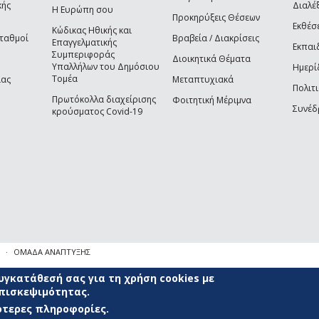
κής
Διαλέξ
Η Ευρώπη σου
Προκηρύξεις Θέσεων
Εκθέσ
Κώδικας Ηθικής και
Σταθμοί
Βραβεία / Διακρίσεις
Επαγγελματικής
Εκπαι
Συμπεριφοράς
Διοικητικά Θέματα
Υπαλλήλων του Δημόσιου
Ημερί
Τομέα
ίας
Μεταπτυχιακά
Πολιτι
Πρωτόκολλα διαχείρισης
Φοιτητική Μέριμνα
Συνέδ
κρούσματος Covid-19
ΟΜΑΔΑ ΑΝΑΠΤΥΞΗΣ
γκατάθεσή σας για τη χρήση cookies με
επισκεψιμότητας.
σότερες πληροφορίες.