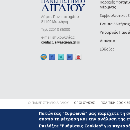
Παροχές Φοιτητι
Μέριμνας
Συμβουλευτικοί 
Λόφος Πανεπιστημίου
81100 Μυτιλήνη
Έντυπα / Αιτήσεις
Τηλ. 22510 36000
Υπουργείο Παιδε
e-mail επικοινωνίας:
Διαύγεια
(link sends e-mail)
contactus@aegean.gr
Εύδοξος
© ΠΑΝΕΠΙΣΤΗΜΙΟ ΑΙΓΑΙΟΥ
ΟΡΟΙ ΧΡΗΣΗΣ
ΠΟΛΙΤΙΚΗ COOKIES
Πατώντας "Συμφωνώ" μας παρέχετε τη συ
σκοπό τη μέτρηση και την ανάλυση της 
Επιλέξτε "Ρυθμίσεις Cookies" για περισ