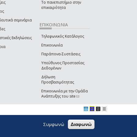
εις
Το πανεπιστήμιο στην
επικαιρότητα
εις
δευτικά σεμινάρια
ΕΠΙΚΟΙΝΩΝΙΑ
δες
Τηλεφωνικός Κατάλογος
στικές Εκδηλώσεις
Επικοινωνία
ρια
Παράπονα-Συστάσεις
Υπεύθυνος Προστασίας
Δεδομένων
Δήλωση
Προσβασιμότητας
Επικοινωνία με την Ομάδα
Ανάπτυξης του site
(link sends e-mail)
Συμφωνώ
Διαφωνώ