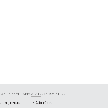
ΩΣΕΙΣ / ΣΥΝΕΔΡΙΑ
ΔΕΛΤΙΑ ΤΥΠΟΥ / ΝΕΑ
μαϊκές Τελετές
Δελτία Τύπου