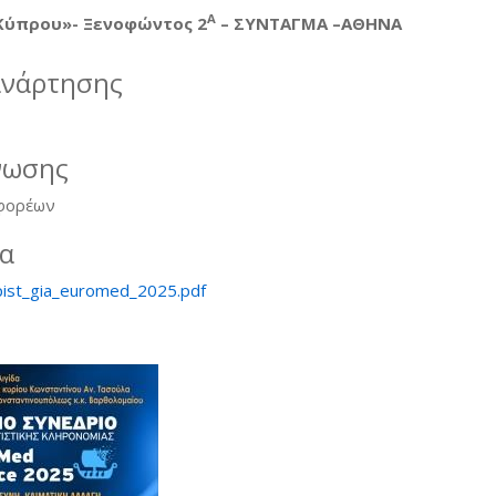
Α
 Κύπρου»- Ξενοφώντος 2
– ΣΥΝΤΑΓΜΑ –ΑΘΗΝΑ
ανάρτησης
νωσης
 φορέων
ία
epist_gia_euromed_2025.pdf