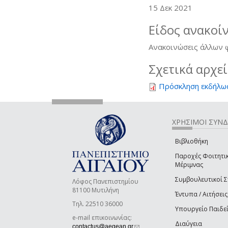
15 Δεκ 2021
Είδος ανακοί
Ανακοινώσεις άλλων
Σχετικά αρχε
Πρόσκληση εκδήλω
ΧΡΗΣΙΜΟΙ ΣΥΝ
Βιβλιοθήκη
Παροχές Φοιτητι
Μέριμνας
Συμβουλευτικοί 
Λόφος Πανεπιστημίου
81100 Μυτιλήνη
Έντυπα / Αιτήσεις
Τηλ. 22510 36000
Υπουργείο Παιδε
e-mail επικοινωνίας:
Διαύγεια
(link sends e-mail)
contactus@aegean.gr