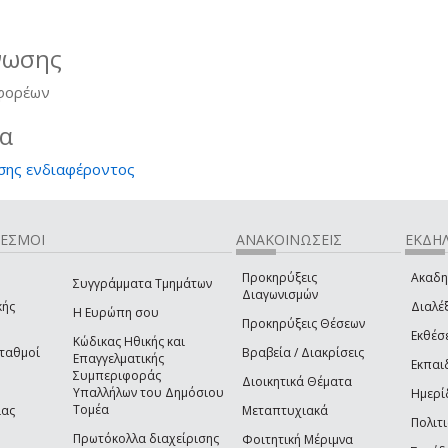
νωσης
 φορέων
ία
σης ενδιαφέροντος
ΔΕΣΜΟΙ
ΑΝΑΚΟΙΝΩΣΕΙΣ
ΕΚΔΗΛ
Προκηρύξεις
Ακαδη
Συγγράμματα Τμημάτων
Διαγωνισμών
κής
Διαλέξ
Η Ευρώπη σου
Προκηρύξεις Θέσεων
Εκθέσ
Κώδικας Ηθικής και
Σταθμοί
Βραβεία / Διακρίσεις
Επαγγελματικής
Εκπαι
Συμπεριφοράς
Διοικητικά Θέματα
Υπαλλήλων του Δημόσιου
Ημερί
Τομέα
ίας
Μεταπτυχιακά
Πολιτι
Πρωτόκολλα διαχείρισης
Φοιτητική Μέριμνα