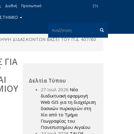
EN
ς
Διεθνή
Προσωπικό
ΙΣΤΗΜΙΟ
Φόρμα
ΨΗ ΔΙΔΑΣΚΟΝΤΩΝ ΒΑΣΕΙ ΤΟΥ Π.Δ. 407/80
αναζήτησης
Αναζήτηση
 ΓΙΑ
Υ
ΑΙ
Δελτία Τύπου
ΜΙΟΥ
27 Ιουλ 2026
Νέα
διαδικτυακή εφαρμογή
Web GIS για τη διαχείριση
δασικών πυρκαγιών στη
Χίο από το Τμήμα
Γεωγραφίας του
Πανεπιστημίου Αιγαίου
24 Ιουλ 2026
TALOS –