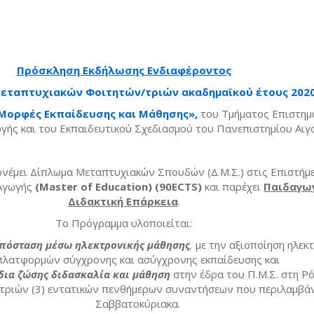
book
itter
Πρόσκληση Εκδήλωσης Ενδιαφέροντος
 Μεταπτυχιακών Φοιτητών/τριών ακαδημαϊκού έτους 202
Μορφές Εκπαίδευσης και Μάθησης»,
του Τμήματος Επιστημ
γής και του Εκπαιδευτικού Σχεδιασμού του Πανεπιστημίου Αιγ
νέμει Δίπλωμα Μεταπτυχιακών Σπουδών (Δ.Μ.Σ.) στις Επιστήμε
 Αγωγής
(Master of Education) (90
ECTS
)
και παρέχει
Παιδαγωγ
Διδακτική Επάρκεια
.
Το Πρόγραμμα υλοποιείται:
πόσταση μέσω ηλεκτρονικής μάθησης
,
με την αξιοποίηση ηλεκ
πλατφορμών σύγχρονης και ασύγχρονης εκπαίδευσης και
 δια ζώσης διδασκαλία και μάθηση
στην έδρα του Π.Μ.Σ. στη Ρό
α τριών (3) εντατικών πενθήμερων συναντήσεων που περιλαμβά
Σαββατοκύριακα.