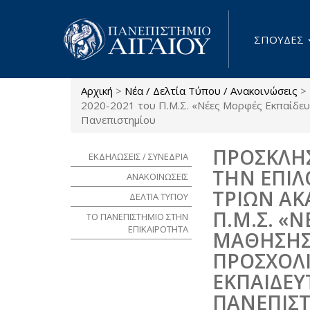
Παράκαμψη προς το κυρίως περιεχόμενο
ΣΠΟΥΔΕΣ
Αρχική
>
Νέα / Δελτία Τύπου / Ανακοινώσεις
>
Είστε εδώ
2020-2021 του Π.Μ.Σ. «Νέες Μορφές Εκπαίδευ
Πανεπιστημίου
ΠΡΟΣΚΛΗΣ
ΕΚΔΗΛΩΣΕΙΣ / ΣΥΝΕΔΡΙΑ
ΤΗΝ ΕΠΙΛ
ΑΝΑΚΟΙΝΩΣΕΙΣ
ΤΡΙΩΝ ΑΚ
ΔΕΛΤΙΑ ΤΥΠΟΥ
Π.Μ.Σ. «
ΤΟ ΠΑΝΕΠΙΣΤΗΜΙΟ ΣΤΗΝ
ΕΠΙΚΑΙΡΟΤΗΤΑ
ΜΑΘΗΣΗΣ
ΠΡΟΣΧΟΛΙ
ΕΚΠΑΙΔΕΥ
ΠΑΝΕΠΙΣ