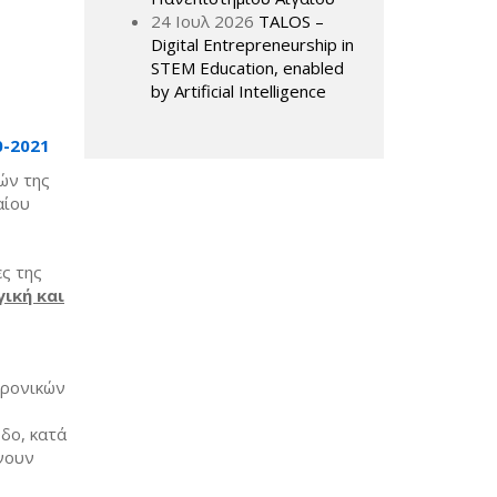
24 Ιουλ 2026
TALOS –
Digital Entrepreneurship in
STEM Education, enabled
by Artificial Intelligence
0-2021
ών της
αίου
ς της
ική και
τρονικών
δο, κατά
νουν