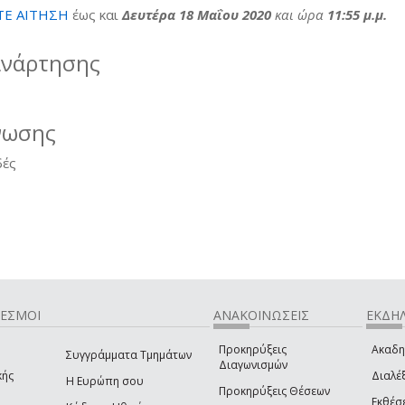
ΤΕ ΑΙΤΗΣΗ
έως και
Δευτέρα 18 Μαΐου 2020
και ώρα
11:55 μ.μ.
ανάρτησης
νωσης
δές
ΔΕΣΜΟΙ
ΑΝΑΚΟΙΝΩΣΕΙΣ
ΕΚΔΗΛ
Προκηρύξεις
Ακαδη
Συγγράμματα Τμημάτων
Διαγωνισμών
κής
Διαλέξ
Η Ευρώπη σου
Προκηρύξεις Θέσεων
Εκθέσ