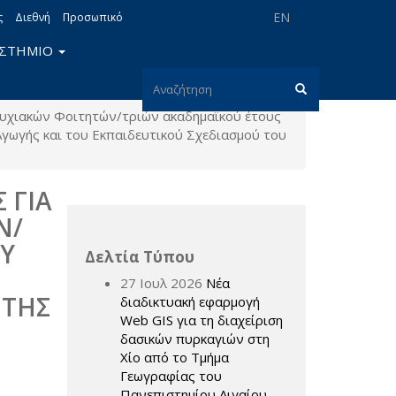
EN
ς
Διεθνή
Προσωπικό
ΙΣΤΗΜΙΟ
Φόρμα
υχιακών Φοιτητών/τριών ακαδημαϊκού έτους
αναζήτησης
Αναζήτηση
γωγής και του Εκπαιδευτικού Σχεδιασμού του
 ΓΙΑ
Ν/
ΟΥ
Δελτία Τύπου
27 Ιουλ 2026
Νέα
 ΤΗΣ
διαδικτυακή εφαρμογή
Web GIS για τη διαχείριση
δασικών πυρκαγιών στη
Χίο από το Τμήμα
Γεωγραφίας του
Πανεπιστημίου Αιγαίου