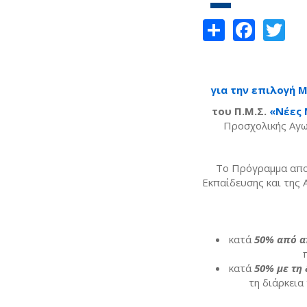
Share
Face
Tw
για την επιλογή
του Π.Μ.Σ.
«Νέες 
Προσχολικής Αγω
Το Πρόγραμμα απο
Εκπαίδευσης και της
κατά
50% από α
κατά
50% με τη
τη διάρκει