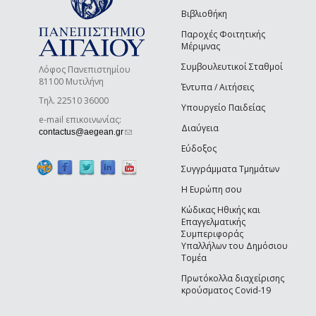
Βιβλιοθήκη
Παροχές Φοιτητικής
Μέριμνας
Συμβουλευτικοί Σταθμοί
Λόφος Πανεπιστημίου
81100 Μυτιλήνη
Έντυπα / Αιτήσεις
Τηλ. 22510 36000
Υπουργείο Παιδείας
e-mail επικοινωνίας:
Διαύγεια
(link sends e-mail)
contactus@aegean.gr
Εύδοξος
Συγγράμματα Τμημάτων
Η Ευρώπη σου
Κώδικας Ηθικής και
Επαγγελματικής
Συμπεριφοράς
Υπαλλήλων του Δημόσιου
Τομέα
Πρωτόκολλα διαχείρισης
κρούσματος Covid-19