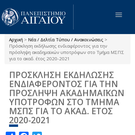
Παράκαμψη προς το κυρίως περιεχόμενο
Toggle
navigat
Αρχική
>
Νέα / Δελτία Τύπου / Ανακοινώσεις
>
Είστε εδώ
Πρόσκληση εκδήλωσης ενδιαφέροντος για την
πρόσληψη ακαδημαϊκών υποτρόφων στο Τμήμα ΜΣΠΣ
για το ακαδ. έτος 2020-2021
ΠΡΟΣΚΛΗΣΗ ΕΚΔΗΛΩΣΗΣ
ΕΝΔΙΑΦΕΡΟΝΤΟΣ ΓΙΑ ΤΗΝ
ΠΡΟΣΛΗΨΗ ΑΚΑΔΗΜΑΪΚΩΝ
ΥΠΟΤΡΟΦΩΝ ΣΤΟ ΤΜΗΜΑ
ΜΣΠΣ ΓΙΑ ΤΟ ΑΚΑΔ. ΕΤΟΣ
2020-2021