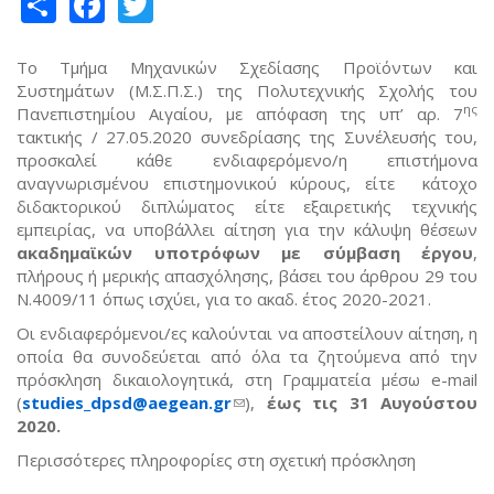
Share
Facebook
Twitter
Το Τμήμα Μηχανικών Σχεδίασης Προϊόντων και
Συστημάτων (Μ.Σ.Π.Σ.) της Πολυτεχνικής Σχολής του
ης
Πανεπιστημίου Αιγαίου, με απόφαση της υπ’ αρ. 7
τακτικής / 27.05.2020 συνεδρίασης της Συνέλευσής του,
προσκαλεί κάθε ενδιαφερόμενο/η επιστήμονα
αναγνωρισμένου επιστημονικού κύρους, είτε κάτοχο
διδακτορικού διπλώματος είτε εξαιρετικής τεχνικής
εμπειρίας, να υποβάλλει αίτηση για την κάλυψη θέσεων
ακαδημαϊκών υποτρόφων με σύμβαση έργου
,
πλήρους ή μερικής απασχόλησης, βάσει του άρθρου 29 του
Ν.4009/11 όπως ισχύει,
για το ακαδ. έτος 2020-2021.
Οι ενδιαφερόμενοι/ες καλούνται να αποστείλουν αίτηση, η
οποία θα συνοδεύεται από όλα τα ζητούμενα από την
πρόσκληση δικαιολογητικά, στη Γραμματεία μέσω e-mail
(
studies_dpsd@aegean.gr
(link sends e-mail)
),
έως
τις 31 Αυγούστου
2020.
Περισσότερες πληροφορίες στη σχετική πρόσκληση