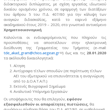
διδακτορικού διπλώματος, με σχέση εργασίας ιδιωτικού
δικαίου ορισμένου χρόνου, σε εφαρμογή των διατάξεων
του άρθρου 5 του Π.Δ. 407/80 για την κάλυψη των
αναγκών διδασκαλίας, κατά το εαρινό εξάμηνο
ακαδημαϊκού έτους 2019 – 2020, στο γνωστικό αντικείμενο
Χρηματοοικονομική
.
Καλούνται οι ενδιαφερόμενοι/ες που πληρούν τις
προϋποθέσεις να αποστείλουν στην ηλεκτρονική
διεύθυνση της Γραμματείας του Τμήματος (e–mail:
tde_akad_gram@chios.aegean.gr
(link sends e-mail)
) έως και τις
28.01.2020
τα ακόλουθα δικαιολογητικά:
Αίτηση
Αντίγραφα τίτλων σπουδών (σε περίπτωση τίτλων
ΑΕΙ του εξωτερικού να επισυνάπτεται η αναγνώριση
από το Δ.Ο.Α.Τ.Α.Π.)
Εκτενές Βιογραφικό Σημείωμα
Αναλυτικό Υπόμνημα Εργασιών
Οι υποψήφιοι/ες που θα επιλεγούν,
εφόσον
εξασφαλισθούν οι απαραίτητες πιστώσεις
, θα
συνάψουν σύμβαση βάσει του Π.Δ. 407/80, σε μισθολογική