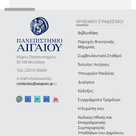
ΧΡΗΣΙΜΟΙ ΣΥΝΔΕΣΜΟΙ
Βιβλιοθήκη
Παροχές Φοιτητικής
Μέριμνας
Συμβουλευτικοί Σταθμοί
Λόφος Πανεπιστημίου
81100 Μυτιλήνη
Έντυπα / Αιτήσεις
Τηλ. 22510 36000
Υπουργείο Παιδείας
e-mail επικοινωνίας:
Διαύγεια
(link sends e-mail)
contactus@aegean.gr
Εύδοξος
Συγγράμματα Τμημάτων
Η Ευρώπη σου
Κώδικας Ηθικής και
Επαγγελματικής
Συμπεριφοράς
Υπαλλήλων του Δημόσιου