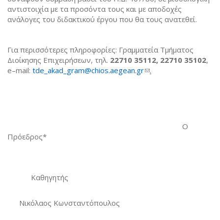
αντιστοιχία με τα προσόντα τους και με αποδοχές
ανάλογες του διδακτικού έργου που θα τους ανατεθεί.
Για περισσότερες πληροφορίες: Γραμματεία Τμήματος
Διοίκησης Επιχειρήσεων, τηλ.
22710 35112, 22710 35102
,
e–mail:
tde_akad_gram@chios.aegean.gr
(link sends e-mail)
.
Ο
Πρόεδρος*
Καθηγητής
Νικόλαος Κωνσταντόπουλος