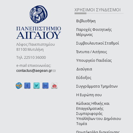
ΧΡΗΣΙΜΟΙ ΣΥΝΔΕΣΜΟΙ
Βιβλιοθήκη
Παροχές Φοιτητικής
Μέριμνας
Συμβουλευτικοί Σταθμοί
Λόφος Πανεπιστημίου
81100 Μυτιλήνη
Έντυπα / Αιτήσεις
Τηλ. 22510 36000
Υπουργείο Παιδείας
e-mail επικοινωνίας:
Διαύγεια
(link sends e-mail)
contactus@aegean.gr
Εύδοξος
Συγγράμματα Τμημάτων
Η Ευρώπη σου
Κώδικας Ηθικής και
Επαγγελματικής
Συμπεριφοράς
Υπαλλήλων του Δημόσιου
Τομέα
Πρωτόκολλα διαχείρισης