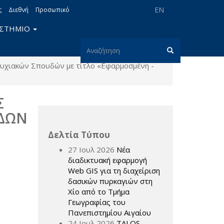
EN
ς
Διεθνή
Προσωπικό
ΙΣΤΗΜΙΟ
Φόρμα
χιακών Σπουδών με τίτλο «Εφαρμοσμένη -
αναζήτησης
Αναζήτηση
Σ
ΔΩΝ
Δελτία Τύπου
27 Ιουλ 2026
Νέα
διαδικτυακή εφαρμογή
Web GIS για τη διαχείριση
δασικών πυρκαγιών στη
Χίο από το Τμήμα
Γεωγραφίας του
Πανεπιστημίου Αιγαίου
24 Ιουλ 2026
TALOS –