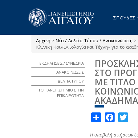
Παράκαμψη προς το κυρίως περιεχόμενο
ΣΠΟΥΔΕΣ
Αρχική
>
Νέα / Δελτία Τύπου / Ανακοινώσεις
>
Είστε εδώ
Κλινική Κοινωνιολογία και Τέχνη» για το ακαδ
ΠΡΟΣΚΛΗ
ΕΚΔΗΛΩΣΕΙΣ / ΣΥΝΕΔΡΙΑ
ΣΤΟ ΠΡΟ
ΑΝΑΚΟΙΝΩΣΕΙΣ
ΜΕ ΤΙΤΛΟ
ΔΕΛΤΙΑ ΤΥΠΟΥ
ΚΟΙΝΩΝΙΟ
ΤΟ ΠΑΝΕΠΙΣΤΗΜΙΟ ΣΤΗΝ
ΕΠΙΚΑΙΡΟΤΗΤΑ
ΑΚΑΔΗΜΑΪ
Share
Face
Tw
Η υποβολή αιτήσεων έ