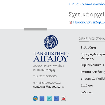
Τμήμα Κοινωνιολογία
Σχετικά αρχε
Πρόσκληση εκδήλω
ΧΡΗΣΙΜΟΙ ΣΥΝ
Βιβλιοθήκη
Παροχές Φοιτητι
Μέριμνας
Συμβουλευτικοί 
Λόφος Πανεπιστημίου
81100 Μυτιλήνη
Έντυπα / Αιτήσεις
Τηλ. 22510 36000
Υπουργείο Παιδε
e-mail επικοινωνίας:
Διαύγεια
(link sends e-mail)
contactus@aegean.gr
Εύδοξος