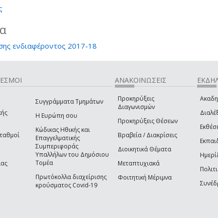
ς
ία
σης ενδιαφέροντος 2017-18
ΔΕΣΜΟΙ
ΑΝΑΚΟΙΝΩΣΕΙΣ
ΕΚΔΗΛ
Προκηρύξεις
Ακαδη
Συγγράμματα Τμημάτων
Διαγωνισμών
κής
Διαλέξ
Η Ευρώπη σου
Προκηρύξεις Θέσεων
Εκθέσ
Κώδικας Ηθικής και
Σταθμοί
Βραβεία / Διακρίσεις
Επαγγελματικής
Εκπαι
Συμπεριφοράς
Διοικητικά Θέματα
Υπαλλήλων του Δημόσιου
Ημερί
Τομέα
ίας
Μεταπτυχιακά
Πολιτι
Πρωτόκολλα διαχείρισης
Φοιτητική Μέριμνα
Συνέδ
κρούσματος Covid-19