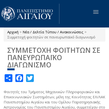
Παράκαμψη προς το κυρίως περιεχόμενο
Toggle
navigat
Αρχική
>
Νέα / Δελτία Τύπου / Ανακοινώσεις
>
Είστε εδώ
Συμμετοχή φοιτητών σε πανευρωπαϊκό διαγωνισμό
ΣΥΜΜΕΤΟΧΗ ΦΟΙΤΗΤΩΝ ΣΕ
ΠΑΝΕΥΡΩΠΑΪΚΟ
ΔΙΑΓΩΝΙΣΜΟ
Share
Facebook
Twitter
Φοιτητές του Τμήματος Μηχανικών Πληροφοριακών και
Επικοινωνιακών Συστημάτων, μέλη της Κοινότητας ΕΛ/ΛΑΚ
Πανεπιστημίου Αιγαίου και του Ομίλου Παρατηρησιακής
Αστρονομίας του Πανεπιστημίου Αιγαίου, συμμετείχαν στο