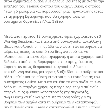
στον σχηματισμό ομάδων με άλλους φοιτητές με σκοπό την
εκτέλεση του τελικού σκοπού του διαγωνισμού, ο οποίος
ήταν η δημιουργία και παρουσίαση μιας πρωτότυπης ιδέας
με τη μορφή Εφαρμογής που θα χρησιμοποιεί τα
συστήματα Copernicus ή/και Galileo.
Μετά από περίπου 18 συνεχόμενες ώρες χωρισμένες σε 3
Working Sessions, και έπειτα από συνεργασία, ανταλλαγή
ιδεών και υλοποίηση, η ομάδα των φοιτητών κατάφερε να
φέρει εις πέρας το σκοπό του διαγωνισμού και να
υλοποιήσει μια καινοτόμα εφαρμογή, η οποία χρησιμοποιεί
δεδομένα από τους δορυφόρους του προγράμματος
Copernicus όπως θερμοκρασία, υγρασία εδάφους,
κατεύθυνση ανέμου, μετρήσεις διοξειδίου του άνθρακα και
άλλα, καθώς και το σύστημα εντοπισμού τοποθεσίας του
συστήματος Galileo. Με αυτά και έπειτα από ανάλυση των
δεδομένων παράγει χρήσιμες πληροφορίες για πιθανώς
επερχόμενες φυσικές καταστροφές (πχ πυρκαγιές,
πλημμύρες) καθώς και χρήσιμες πληροφορίες για τη
βοήθεια των αρχών κατά τη διάρκεια των καταστροφών
(πχ πιθανές κατευθύνσεις καταστροφών). Επίσης, μπορεί