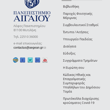
Βιβλιοθήκη
Παροχές Φοιτητικής
Μέριμνας
Συμβουλευτικοί Σταθμοί
Λόφος Πανεπιστημίου
81100 Μυτιλήνη
Έντυπα / Αιτήσεις
Τηλ. 22510 36000
Υπουργείο Παιδείας
e-mail επικοινωνίας:
Διαύγεια
(link sends e-mail)
contactus@aegean.gr
Εύδοξος
Συγγράμματα Τμημάτων
Η Ευρώπη σου
Κώδικας Ηθικής και
Επαγγελματικής
Συμπεριφοράς
Υπαλλήλων του Δημόσιου
Τομέα
Πρωτόκολλα διαχείρισης
κρούσματος Covid-19