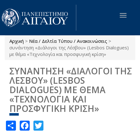
Παράκαμψη προς το κυρίως περιεχόμενο
Toggle
navigat
Αρχική
>
Νέα / Δελτία Τύπου / Ανακοινώσεις
>
Είστε εδώ
συνάντηση «Διάλογοι της Λέσβου» (Lesbos Dialogues)
με θέμα «Τεχνολογία και προσφυγική κρίση»
ΣΥΝΑΝΤΗΣΗ «ΔΙΑΛΟΓΟΙ ΤΗΣ
ΛΕΣΒΟΥ» (LESBOS
DIALOGUES) ΜΕ ΘΕΜΑ
«ΤΕΧΝΟΛΟΓΙΑ ΚΑΙ
ΠΡΟΣΦΥΓΙΚΗ ΚΡΙΣΗ»
Share
Facebook
Twitter