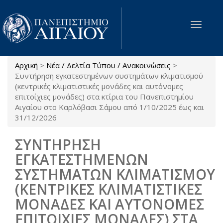
Παράκαμψη προς το κυρίως περιεχόμενο
Toggle
navigat
Αρχική
>
Νέα / Δελτία Τύπου / Ανακοινώσεις
>
Είστε εδώ
Συντήρηση εγκατεστημένων συστημάτων κλιματισμού
(κεντρικές κλιματιστικές μονάδες και αυτόνομες
επιτοίχιες μονάδες) στα κτίρια του Πανεπιστημίου
Αιγαίου στο Καρλόβασι Σάμου από 1/10/2025 έως και
31/12/2026
ΣΥΝΤΗΡΗΣΗ
ΕΓΚΑΤΕΣΤΗΜΕΝΩΝ
ΣΥΣΤΗΜΑΤΩΝ ΚΛΙΜΑΤΙΣΜΟΥ
(ΚΕΝΤΡΙΚΕΣ ΚΛΙΜΑΤΙΣΤΙΚΕΣ
ΜΟΝΑΔΕΣ ΚΑΙ ΑΥΤΟΝΟΜΕΣ
ΕΠΙΤΟΙΧΙΕΣ ΜΟΝΑΔΕΣ) ΣΤΑ