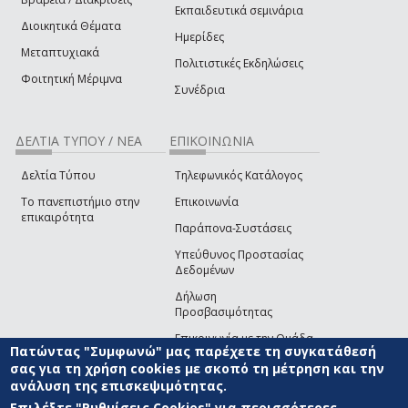
Εκπαιδευτικά σεμινάρια
Διοικητικά Θέματα
Ημερίδες
Μεταπτυχιακά
Πολιτιστικές Εκδηλώσεις
Φοιτητική Μέριμνα
Συνέδρια
ΔΕΛΤΙΑ ΤΥΠΟΥ / ΝΕΑ
ΕΠΙΚΟΙΝΩΝΙΑ
Δελτία Τύπου
Τηλεφωνικός Κατάλογος
Το πανεπιστήμιο στην
Επικοινωνία
επικαιρότητα
Παράπονα-Συστάσεις
Υπεύθυνος Προστασίας
Δεδομένων
Δήλωση
Προσβασιμότητας
Επικοινωνία με την Ομάδα
Πατώντας "Συμφωνώ" μας παρέχετε τη συγκατάθεσή
Ανάπτυξης του site
(link sends e-mail)
σας για τη χρήση cookies με σκοπό τη μέτρηση και την
ανάλυση της επισκεψιμότητας.
© ΠΑΝΕΠΙΣΤΗΜΙΟ ΑΙΓΑΙΟΥ
ΟΡΟΙ ΧΡΗΣΗΣ
ΠΟΛΙΤΙΚΗ COOKIES
ΟΜΑΔΑ
ΑΝΑΠΤΥΞΗΣ
Επιλέξτε "Ρυθμίσεις Cookies" για περισσότερες