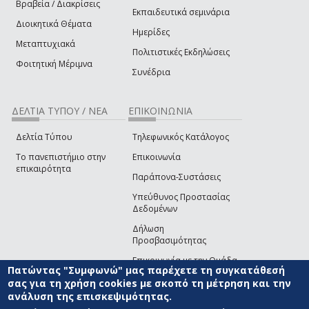
Βραβεία / Διακρίσεις
Εκπαιδευτικά σεμινάρια
Διοικητικά Θέματα
Ημερίδες
Μεταπτυχιακά
Πολιτιστικές Εκδηλώσεις
Φοιτητική Μέριμνα
Συνέδρια
ΔΕΛΤΙΑ ΤΥΠΟΥ / ΝΕΑ
ΕΠΙΚΟΙΝΩΝΙΑ
Δελτία Τύπου
Τηλεφωνικός Κατάλογος
Το πανεπιστήμιο στην
Επικοινωνία
επικαιρότητα
Παράπονα-Συστάσεις
Υπεύθυνος Προστασίας
Δεδομένων
Δήλωση
Προσβασιμότητας
Επικοινωνία με την Ομάδα
Πατώντας "Συμφωνώ" μας παρέχετε τη συγκατάθεσή
Ανάπτυξης του site
(link sends e-mail)
σας για τη χρήση cookies με σκοπό τη μέτρηση και την
ανάλυση της επισκεψιμότητας.
© ΠΑΝΕΠΙΣΤΗΜΙΟ ΑΙΓΑΙΟΥ
ΟΡΟΙ ΧΡΗΣΗΣ
ΠΟΛΙΤΙΚΗ COOKIES
ΟΜΑΔΑ