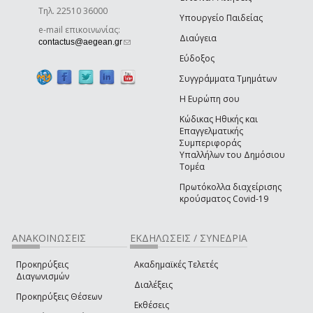
Τηλ. 22510 36000
Υπουργείο Παιδείας
e-mail επικοινωνίας:
Διαύγεια
(link sends e-mail)
contactus@aegean.gr
Εύδοξος
Συγγράμματα Τμημάτων
Η Ευρώπη σου
Κώδικας Ηθικής και
Επαγγελματικής
Συμπεριφοράς
Υπαλλήλων του Δημόσιου
Τομέα
Πρωτόκολλα διαχείρισης
κρούσματος Covid-19
ΑΝΑΚΟΙΝΩΣΕΙΣ
ΕΚΔΗΛΩΣΕΙΣ / ΣΥΝΕΔΡΙΑ
Προκηρύξεις
Ακαδημαϊκές Τελετές
Διαγωνισμών
Διαλέξεις
Προκηρύξεις Θέσεων
Εκθέσεις