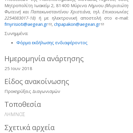
Μητροπολίτη Ιωακείμ 2, 81400 Μύρινα Λήμνου
(Μυρισιώτη
Φωτεινή και Παπακωνσταντίνου Χριστιάνα, τηλ. Επικοινωνίας
2254083017-18)
ή με ηλεκτρονική αποστολή στο e-mail:
fmyrisioti@aegean.gr
(link sends e-mail)
,
chpapakon@aegean.gr
(link sends e-
mail)
Συνημμένα:
Φόρμα εκδήλωσης ενδιαφέροντος
Ημερομηνία ανάρτησης
25 Ιουν 2018
Είδος ανακοίνωσης
Προκηρύξεις Διαγωνισμών
Τοποθεσία
ΛΗΜΝΟΣ
Σχετικά αρχεία