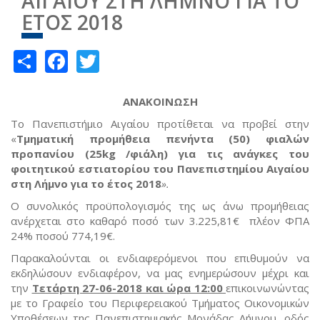
ΑΙΓΑΙΟΥ ΣΤΗ ΛΗΜΝΟ ΓΙΑ ΤΟ
ΕΤΟΣ 2018
Share
Facebook
Twitter
ΑΝΑΚΟΙΝΩΣΗ
Το Πανεπιστήμιο Αιγαίου προτίθεται να προβεί στην
«
Τμηματική προμήθεια πενήντα (50) φιαλών
προπανίου (25
kg
/φιάλη) για τις ανάγκες του
φοιτητικού εστιατορίου του Πανεπιστημίου Αιγαίου
στη Λήμνο για το έτος 2018
».
Ο συνολικός προϋπολογισμός της ως άνω προμήθειας
ανέρχεται στο καθαρό ποσό των 3.225,81€ πλέον ΦΠΑ
24% ποσού 774,19€.
Παρακαλούνται οι ενδιαφερόμενοι που επιθυμούν να
εκδηλώσουν ενδιαφέρον, να μας ενημερώσουν μέχρι και
την
Τετάρτη 27-06-2018 και ώρα 12:00
επικοινωνώντας
με το Γραφείο του Περιφερειακού Τμήματος Οικονομικών
Υποθέσεων της Πανεπιστημιακής Μονάδας Λήμνου, οδός