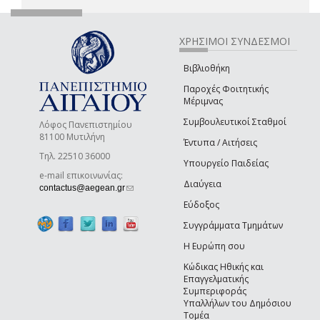
ΧΡΗΣΙΜΟΙ ΣΥΝΔΕΣΜΟΙ
Βιβλιοθήκη
Παροχές Φοιτητικής
Μέριμνας
Συμβουλευτικοί Σταθμοί
Λόφος Πανεπιστημίου
81100 Μυτιλήνη
Έντυπα / Αιτήσεις
Τηλ. 22510 36000
Υπουργείο Παιδείας
e-mail επικοινωνίας:
Διαύγεια
(link sends e-mail)
contactus@aegean.gr
Εύδοξος
Συγγράμματα Τμημάτων
Η Ευρώπη σου
Κώδικας Ηθικής και
Επαγγελματικής
Συμπεριφοράς
Υπαλλήλων του Δημόσιου
Τομέα