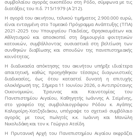
συμβολαίου αγοράς οικοπέδου στη Ρόδο, σύμφωνα με τις
διατάξεις του π.δ. 715/1979 (Α΄ 212).
Η αγορά του ακινήτου, τελικού τιμήματος 2.900.000 ευρώ,
είναι ενταγμένη στο Τομεακό Πρόγραμμα Ανάπτυξης (ΤΠΑ)
2021-2025 του Υπουργείου Παιδείας, Θρησκευμάτων και
Αθλητισμού και αποσκοπεί στη δημιουργία φοιτητικών
κατοικιών, συμβάλλοντας ουσιαστικά στη βελτίωση των
συνθηκών διαβίωσης και σπουδών της πανεπιστημιακής
κοινότητας.
Η διαδικασία απόκτησης του ακινήτου υπήρξε ιδιαίτερα
απαιτητική, καθώς προηγήθηκαν τέσσερις διαγωνιστικές
διαδικασίες, έως ότου καταστεί δυνατή η επιτυχής
ολοκλήρωσή της. Σήμερα 11 Ιουνίου 2026, ο Αντιπρύτανης
Οικονομικών, Έρευνας και Καινοτομίας του
Πανεπιστημίου Αιγαίου, Καθηγητής Ιωάννης Α. Σεϊμένης,
στο γραφείο της συμβολαιογράφου Ρόδου κ. Αγάπης
Καλομοίρη-Χατζηδιάκου, υπέγραψε το σχετικό συμβόλαιο
αγοράς με τους πωλητές κ.κ. Ιωάννη και Μανώλη
Νικολιδάκη και τον κ. Γεώργιο Ατσίδη.
Η Πρυτανική Αρχή του Πανεπιστημίου Αιγαίου εκφράζει