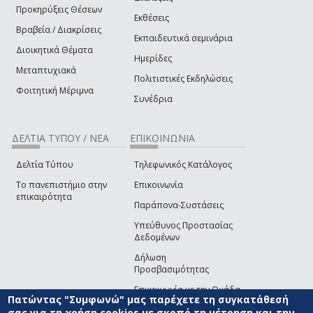
Προκηρύξεις Θέσεων
Εκθέσεις
Βραβεία / Διακρίσεις
Εκπαιδευτικά σεμινάρια
Διοικητικά Θέματα
Ημερίδες
Μεταπτυχιακά
Πολιτιστικές Εκδηλώσεις
Φοιτητική Μέριμνα
Συνέδρια
ΔΕΛΤΙΑ ΤΥΠΟΥ / ΝΕΑ
ΕΠΙΚΟΙΝΩΝΙΑ
Δελτία Τύπου
Τηλεφωνικός Κατάλογος
Το πανεπιστήμιο στην
Επικοινωνία
επικαιρότητα
Παράπονα-Συστάσεις
Υπεύθυνος Προστασίας
Δεδομένων
Δήλωση
Προσβασιμότητας
Επικοινωνία με την Ομάδα
Πατώντας "Συμφωνώ" μας παρέχετε τη συγκατάθεσή
Ανάπτυξης του site
(link sends e-mail)
σας για τη χρήση cookies με σκοπό τη μέτρηση και την