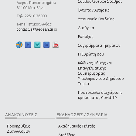
Συμβουλευτικοί Σταθμοί
Λόφος Πανεπιστημίου
81100 Μυτιλήνη
Έντυπα / Αιτήσεις
Τηλ. 22510 36000
Υπουργείο Παιδείας
e-mail επικοινωνίας:
Διαύγεια
(link sends e-mail)
contactus@aegean.gr
Εύδοξος
Συγγράμματα Τμημάτων
Η Ευρώπη σου
Κώδικας Ηθικής και
Επαγγελματικής
Συμπεριφοράς
Υπαλλήλων του Δημόσιου
Τομέα
Πρωτόκολλα διαχείρισης
κρούσματος Covid-19
ΑΝΑΚΟΙΝΩΣΕΙΣ
ΕΚΔΗΛΩΣΕΙΣ / ΣΥΝΕΔΡΙΑ
Προκηρύξεις
Ακαδημαϊκές Τελετές
Διαγωνισμών
Διαλέξεις