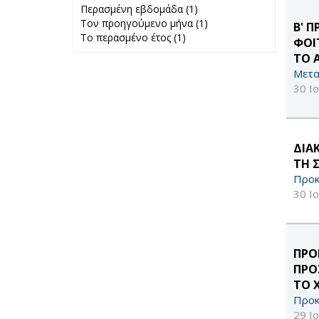
Περασμένη εβδομάδα (1)
Apply
Τον προηγούμενο μήνα (1)
Περασμένη
Apply Τον
Β' 
Το περασμένο έτος (1)
Apply Το
εβδομάδα filter
προηγούμενο
ΦΟΙ
περασμένο έτος
μήνα filter
ΤΟ 
filter
Μετα
30 Ι
ΔΙΑ
ΤΗ 
Προκ
30 Ι
ΠΡΟ
ΠΡΟ
ΤΟ 
Προκ
29 Ι