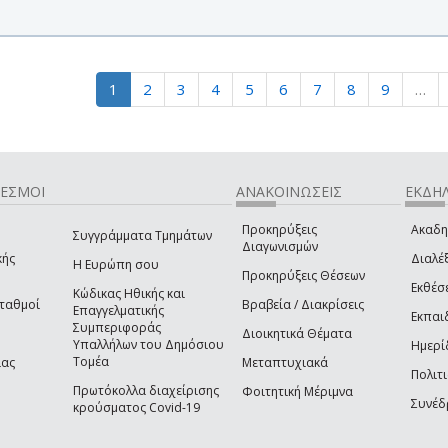
1
2
3
4
5
6
7
8
9
…
ΔΕΣΜΟΙ
ΑΝΑΚΟΙΝΩΣΕΙΣ
ΕΚΔΗΛ
Προκηρύξεις
Ακαδη
Συγγράμματα Τμημάτων
Διαγωνισμών
κής
Διαλέξ
Η Ευρώπη σου
Προκηρύξεις Θέσεων
Εκθέσ
Κώδικας Ηθικής και
Σταθμοί
Βραβεία / Διακρίσεις
Επαγγελματικής
Εκπαι
Συμπεριφοράς
Διοικητικά Θέματα
Υπαλλήλων του Δημόσιου
Ημερί
Τομέα
ίας
Μεταπτυχιακά
Πολιτι
Πρωτόκολλα διαχείρισης
Φοιτητική Μέριμνα
Συνέδ
κρούσματος Covid-19