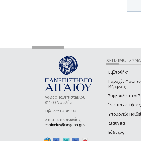
ΧΡΗΣΙΜΟΙ ΣΥΝ
Βιβλιοθήκη
Παροχές Φοιτητι
Μέριμνας
Συμβουλευτικοί 
Λόφος Πανεπιστημίου
81100 Μυτιλήνη
Έντυπα / Αιτήσεις
Τηλ. 22510 36000
Υπουργείο Παιδε
e-mail επικοινωνίας:
Διαύγεια
(link sends e-mail)
contactus@aegean.gr
Εύδοξος