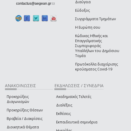
Διαύγεια
(link sends e-mail)
contactus@aegean.gr
Εύδοξος
Συγγράμματα Τμημάτων
Η Ευρώπη σου
Κώδικας Ηθικής και
Επαγγελματικής
Συμπεριφοράς
Υπαλλήλων του Δημόσιου
Τομέα
Πρωτόκολλα διαχείρισης
κρούσματος Covid-19
ΑΝΑΚΟΙΝΩΣΕΙΣ
ΕΚΔΗΛΩΣΕΙΣ / ΣΥΝΕΔΡΙΑ
Προκηρύξεις
Ακαδημαϊκές Τελετές
Διαγωνισμών
Διαλέξεις
Προκηρύξεις Θέσεων
Εκθέσεις
Βραβεία / Διακρίσεις
Εκπαιδευτικά σεμινάρια
Διοικητικά Θέματα
Ημερίδες