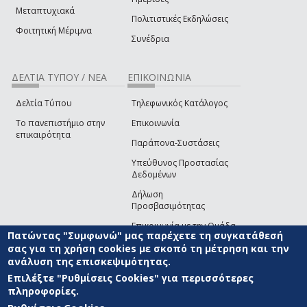
Μεταπτυχιακά
Πολιτιστικές Εκδηλώσεις
Φοιτητική Μέριμνα
Συνέδρια
ΔΕΛΤΙΑ ΤΥΠΟΥ / ΝΕΑ
ΕΠΙΚΟΙΝΩΝΙΑ
Δελτία Τύπου
Τηλεφωνικός Κατάλογος
Το πανεπιστήμιο στην
Επικοινωνία
επικαιρότητα
Παράπονα-Συστάσεις
Υπεύθυνος Προστασίας
Δεδομένων
Δήλωση
Προσβασιμότητας
Επικοινωνία με την Ομάδα
Πατώντας "Συμφωνώ" μας παρέχετε τη συγκατάθεσή
Ανάπτυξης του site
(link sends e-mail)
σας για τη χρήση cookies με σκοπό τη μέτρηση και την
ανάλυση της επισκεψιμότητας.
© ΠΑΝΕΠΙΣΤΗΜΙΟ ΑΙΓΑΙΟΥ
ΟΡΟΙ ΧΡΗΣΗΣ
ΠΟΛΙΤΙΚΗ COOKIES
ΟΜΑΔΑ
ΑΝΑΠΤΥΞΗΣ
Επιλέξτε "Ρυθμίσεις Cookies" για περισσότερες
πληροφορίες.