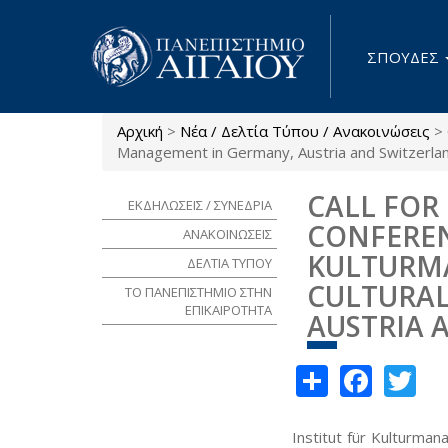
Παράκαμψη προς το κυρίως περιεχόμενο
ΣΠΟΥΔΕΣ
Αρχική
>
Νέα / Δελτία Τύπου / Ανακοινώσεις
>
Είστε εδώ
Management in Germany, Austria and Switzerla
CALL FOR
ΕΚΔΗΛΩΣΕΙΣ / ΣΥΝΕΔΡΙΑ
CONFEREN
ΑΝΑΚΟΙΝΩΣΕΙΣ
KULTURMA
ΔΕΛΤΙΑ ΤΥΠΟΥ
CULTURA
ΤΟ ΠΑΝΕΠΙΣΤΗΜΙΟ ΣΤΗΝ
ΕΠΙΚΑΙΡΟΤΗΤΑ
AUSTRIA 
Share
Face
Tw
Institut für Kulturma