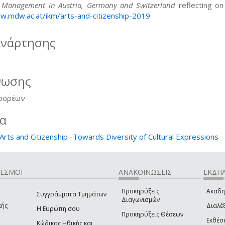
al Management in Austria, Germany and Switzerland
reflecting o
w.mdw.ac.at/ikm/arts-and-citizenship-2019
ανάρτησης
νωσης
 φορέων
ία
 Arts and Citizenship -Towards Diversity of Cultural Expressions
ΔΕΣΜΟΙ
ΑΝΑΚΟΙΝΩΣΕΙΣ
ΕΚΔΗΛ
Προκηρύξεις
Ακαδη
Συγγράμματα Τμημάτων
Διαγωνισμών
κής
Διαλέξ
Η Ευρώπη σου
Προκηρύξεις Θέσεων
Εκθέσ
Κώδικας Ηθικής και