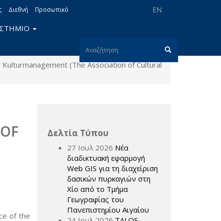
EN
ς
Διεθνή
Προσωπικό
ΙΣΤΗΜΙΟ
Φόρμα
r Kulturmanagement (The Association of Cultural
αναζήτησης
Αναζήτηση
 OF
Δελτία Τύπου
27 Ιουλ 2026
Νέα
διαδικτυακή εφαρμογή
Web GIS για τη διαχείριση
δασικών πυρκαγιών στη
Χίο από το Τμήμα
Γεωγραφίας του
Πανεπιστημίου Αιγαίου
ce of the
24 Ιουλ 2026
TALOS –