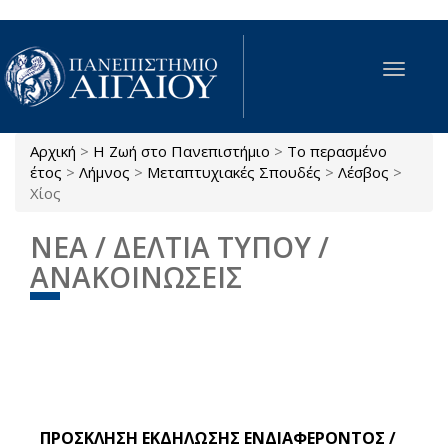
Παράκαμψη προς το κυρίως περιεχόμενο
Toggle
navigat
Αρχική
>
Η Ζωή στο Πανεπιστήμιο
>
Το περασμένο
Είστε εδώ
έτος
>
Λήμνος
>
Μεταπτυχιακές Σπουδές
>
Λέσβος
>
Χίος
ΝΕΑ / ΔΕΛΤΙΑ ΤΥΠΟΥ /
ΑΝΑΚΟΙΝΩΣΕΙΣ
ΠΡΟΣΚΛΗΣΗ ΕΚΔΗΛΩΣΗΣ ΕΝΔΙΑΦΕΡΟΝΤΟΣ /