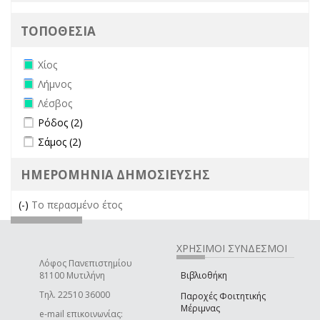
ΤΟΠΟΘΕΣΙΑ
Remove Χίος filter
Χίος
Remove Λήμνος filter
Λήμνος
Remove Λέσβος filter
Λέσβος
Apply Ρόδος filter
Apply Ρόδος filter
Ρόδος (2)
Apply Σάμος filter
Apply Σάμος filter
Σάμος (2)
ΗΜΕΡΟΜΗΝΙΑ ΔΗΜΟΣΙΕΥΣΗΣ
(-)
Remove Το περασμένο έτος filter
Το περασμένο έτος
ΧΡΗΣΙΜΟΙ ΣΥΝΔΕΣΜΟΙ
Λόφος Πανεπιστημίου
81100 Μυτιλήνη
Βιβλιοθήκη
Τηλ. 22510 36000
Παροχές Φοιτητικής
Μέριμνας
e-mail επικοινωνίας: