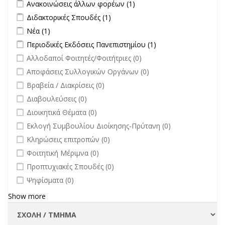
Apply Ανακοινώσεις άλλων φορέων filter
Apply Ανακοινώσεις
Ανακοινώσεις άλλων φορέων (1)
επικαιρότητα filter
άλλων φορέων filter
Apply Διδακτορικές Σπουδές filter
Apply Διδακτορικές Σπουδές
Διδακτορικές Σπουδές (1)
filter
Apply Νέα filter
Apply Νέα filter
Νέα (1)
Apply Περιοδικές Εκδόσεις Πανεπιστημίου filter
Apply Περιοδικές
Περιοδικές Εκδόσεις Πανεπιστημίου (1)
Εκδόσεις
undefined
Αλλοδαποί Φοιτητές/Φοιτήτριες (0)
Πανεπιστημίου
undefined
Αποφάσεις Συλλογικών Οργάνων (0)
filter
undefined
Βραβεία / Διακρίσεις (0)
undefined
Διαβουλεύσεις (0)
undefined
Διοικητικά Θέματα (0)
undefined
Εκλογή Συμβουλίου Διοίκησης-Πρύτανη (0)
undefined
Κληρώσεις επιτροπών (0)
undefined
Φοιτητική Μέριμνα (0)
undefined
Προπτυχιακές Σπουδές (0)
undefined
Ψηφίσματα (0)
Show more