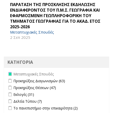
ΠΑΡΑΤΑΣΗ ΤΗΣ ΠΡΟΣΚΛΗΣΗΣ ΕΚΔΗΛΩΣΗΣ
ΕΝΔΙΑΦΕΡΟΝΤΟΣ ΤΟΥ Π.Μ.Σ. ΓΕΩΓΡΑΦΙΑ ΚΑΙ
ΕΦΑΡΜΟΣΜΕΝΗ ΓΕΩΠΛΗΡΟΦΟΡΙΚΗ ΤΟΥ
ΤΜΗΜΑΤΟΣ ΓΕΩΓΡΑΦΙΑΣ ΓΙΑ ΤΟ ΑΚΑΔ. ΕΤΟΣ
2025-2026
Μεταπτυχιακές Σπουδές
2 Σεπ 2025
ΚΑΤΗΓΟΡΙΑ
Remove Μεταπτυχιακές Σπουδές filter
Μεταπτυχιακές Σπουδές
Apply Προκηρύξεις Διαγωνισμών filter
Apply Προκηρύξεις
Προκηρύξεις Διαγωνισμών (63)
Διαγωνισμών filter
Apply Προκηρύξεις Θέσεων filter
Apply Προκηρύξεις Θέσεων
Προκηρύξεις Θέσεων (47)
filter
Apply Εκλογές filter
Apply Εκλογές filter
Εκλογές (31)
Apply Δελτία Τύπου filter
Apply Δελτία Τύπου filter
Δελτία Τύπου (7)
Apply Το πανεπιστήμιο στην επικαιρότητα filter
Apply Το
Το πανεπιστήμιο στην επικαιρότητα (2)
πανεπιστήμιο στην