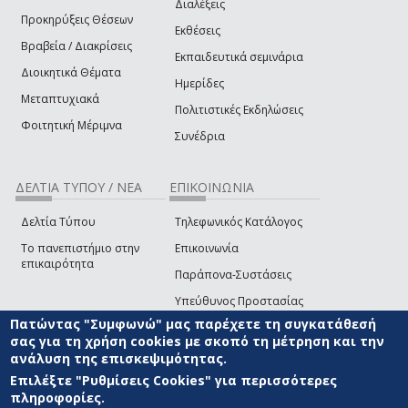
Διαλέξεις
Προκηρύξεις Θέσεων
Εκθέσεις
Βραβεία / Διακρίσεις
Εκπαιδευτικά σεμινάρια
Διοικητικά Θέματα
Ημερίδες
Μεταπτυχιακά
Πολιτιστικές Εκδηλώσεις
Φοιτητική Μέριμνα
Συνέδρια
ΔΕΛΤΙΑ ΤΥΠΟΥ / ΝΕΑ
ΕΠΙΚΟΙΝΩΝΙΑ
Δελτία Τύπου
Τηλεφωνικός Κατάλογος
Το πανεπιστήμιο στην
Επικοινωνία
επικαιρότητα
Παράπονα-Συστάσεις
Υπεύθυνος Προστασίας
Δεδομένων
Πατώντας "Συμφωνώ" μας παρέχετε τη συγκατάθεσή
σας για τη χρήση cookies με σκοπό τη μέτρηση και την
Δήλωση
ανάλυση της επισκεψιμότητας.
Προσβασιμότητας
Επιλέξτε "Ρυθμίσεις Cookies" για περισσότερες
Επικοινωνία με την Ομάδα
πληροφορίες.
Ανάπτυξης του site
(link sends e-mail)