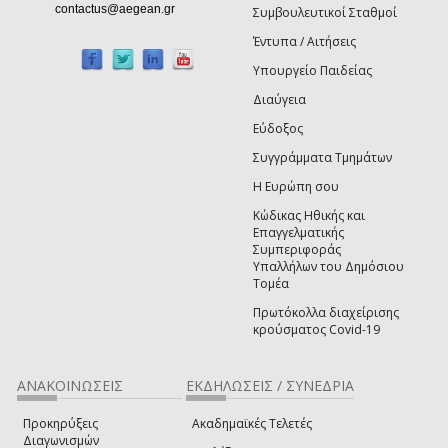
(link sends e-mail)
contactus@aegean.gr
Συμβουλευτικοί Σταθμοί
Έντυπα / Αιτήσεις
Υπουργείο Παιδείας
Διαύγεια
Εύδοξος
Συγγράμματα Τμημάτων
Η Ευρώπη σου
Κώδικας Ηθικής και
Επαγγελματικής
Συμπεριφοράς
Υπαλλήλων του Δημόσιου
Τομέα
Πρωτόκολλα διαχείρισης
κρούσματος Covid-19
ΑΝΑΚΟΙΝΩΣΕΙΣ
ΕΚΔΗΛΩΣΕΙΣ / ΣΥΝΕΔΡΙΑ
Προκηρύξεις
Ακαδημαϊκές Τελετές
Διαγωνισμών