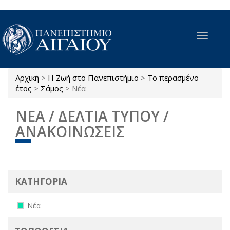
Παράκαμψη προς το κυρίως περιεχόμενο
Toggle
navigat
Αρχική
>
Η Ζωή στο Πανεπιστήμιο
>
Το περασμένο
Είστε εδώ
έτος
>
Σάμος
>
Νέα
ΝΕΑ / ΔΕΛΤΙΑ ΤΥΠΟΥ /
ΑΝΑΚΟΙΝΩΣΕΙΣ
ΚΑΤΗΓΟΡΙΑ
Remove Νέα filter
Νέα