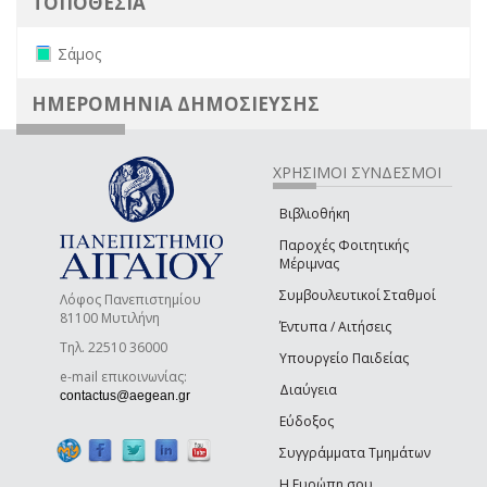
ΤΟΠΟΘΕΣΙΑ
Remove Σάμος filter
Σάμος
ΗΜΕΡΟΜΗΝΙΑ ΔΗΜΟΣΙΕΥΣΗΣ
ΧΡΗΣΙΜΟΙ ΣΥΝΔΕΣΜΟΙ
Βιβλιοθήκη
Παροχές Φοιτητικής
Μέριμνας
Συμβουλευτικοί Σταθμοί
Λόφος Πανεπιστημίου
81100 Μυτιλήνη
Έντυπα / Αιτήσεις
Τηλ. 22510 36000
Υπουργείο Παιδείας
e-mail επικοινωνίας:
Διαύγεια
(link sends e-mail)
contactus@aegean.gr
Εύδοξος
Συγγράμματα Τμημάτων
Η Ευρώπη σου