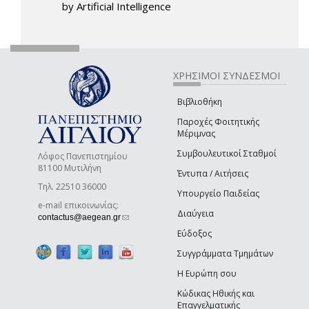
by Artificial Intelligence
ΧΡΗΣΙΜΟΙ ΣΥΝΔΕΣΜΟΙ
Βιβλιοθήκη
Παροχές Φοιτητικής
Μέριμνας
Συμβουλευτικοί Σταθμοί
Λόφος Πανεπιστημίου
81100 Μυτιλήνη
Έντυπα / Αιτήσεις
Τηλ. 22510 36000
Υπουργείο Παιδείας
e-mail επικοινωνίας:
Διαύγεια
(link sends e-mail)
contactus@aegean.gr
Εύδοξος
Συγγράμματα Τμημάτων
Η Ευρώπη σου
Κώδικας Ηθικής και
Επαγγελματικής