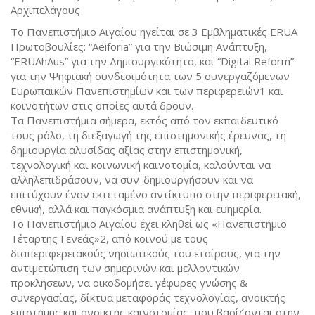
Αρχιπελάγους
Το Πανεπιστήμιο Αιγαίου ηγείται σε 3 Εμβληματικές ERUA
Πρωτοβουλίες: “Aeiforia” για την Βιώσιμη Ανάπτυξη,
“ERUAhAus” για την Δημιουργικότητα, και “Digital Reform”
για την Ψηφιακή συνδεσιμότητα των 5 συνεργαζόμενων
Ευρωπαικών Πανεπιστημίων και των περιφερειών1 και
κοινοτήτων στις οποίες αυτά δρουν.
Τα Πανεπιστήμια σήμερα, εκτός από τον εκπαιδευτικό
τους ρόλο, τη διεξαγωγή της επιστημονικής έρευνας, τη
δημιουργία αλυσίδας αξίας στην επιστημονική,
τεχνολογική και κοινωνική καινοτομία, καλούνται να
αλληλεπιδράσουν, να συν-δημιουργήσουν και να
επιτύχουν έναν εκτεταμένο αντίκτυπο στην περιφερειακή,
εθνική, αλλά και παγκόσμια ανάπτυξη και ευημερία.
Το Πανεπιστήμιο Αιγαίου έχει κληθεί ως «Πανεπιστήμιο
Τέταρτης Γενεάς»2, από κοινού με τους
διαπεριφερειακούς νησιωτικούς του εταίρους, για την
αντιμετώπιση των σημερινών και μελλοντικών
προκλήσεων, να οικοδομήσει γέφυρες γνώσης &
συνεργασίας, δίκτυα μεταφοράς τεχνολογίας, ανοικτής
επιστήμης και ανοικτής καινοτομίας, που βασίζονται στην