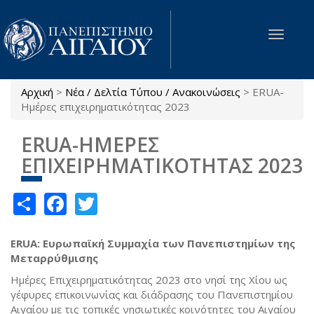
Παράκαμψη προς το κυρίως περιεχόμενο
Toggle
navigat
Αρχική
>
Νέα / Δελτία Τύπου / Ανακοινώσεις
>
ERUA-
Είστε εδώ
Ημέρες επιχειρηματικότητας 2023
ERUA-ΗΜΕΡΕΣ
ΕΠΙΧΕΙΡΗΜΑΤΙΚΟΤΗΤΑΣ 2023
Share
Facebook
Twitter
ERUA: Ευρωπαϊκή Συμμαχία των Πανεπιστημίων της
Μεταρρύθμισης
Ημέρες Επιχειρηματικότητας 2023 στο νησί της Χίου ως
γέφυρες επικοινωνίας και διάδρασης του Πανεπιστημίου
Αιγαίου με τις τοπικές νησιωτικές κοινότητες του Αιγαίου