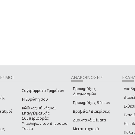
ΔΕΣΜΟΙ
ΑΝΑΚΟΙΝΩΣΕΙΣ
ΕΚΔΗΛ
Προκηρύξεις
Ακαδη
Συγγράμματα Τμημάτων
Διαγωνισμών
κής
Διαλέξ
Η Ευρώπη σου
Προκηρύξεις Θέσεων
Εκθέσ
Κώδικας Ηθικής και
Σταθμοί
Βραβεία / Διακρίσεις
Επαγγελματικής
Εκπαι
Συμπεριφοράς
Διοικητικά Θέματα
Υπαλλήλων του Δημόσιου
Ημερί
Τομέα
ίας
Μεταπτυχιακά
Πολιτι