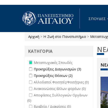
Παράκαμψη προς το κυρίως περιεχόμενο
ΣΠΟΥΔΕΣ
Αρχική
>
Η Ζωή στο Πανεπιστήμιο
>
Μεταπτυχ
Είστε εδώ
ΝΕ
ΚΑΤΗΓΟΡΙΑ
Remove Μεταπτυχιακές Σπουδές
Μεταπτυχιακές Σπουδές
ΝΕΑ
filter
Apply Προκηρύξεις Διαγωνισμών
Apply
Προκηρύξεις Διαγωνισμών (3)
filter
Προκηρύξεις
Apply Προκηρύξεις Θέσεων filter
Apply
Προκηρύξεις Θέσεων (2)
Διαγωνισμών
Προκηρύξεις
undefined
Αλλοδαποί Φοιτητές/Φοιτήτριες (0)
filter
Θέσεων filter
undefined
Ανακοινώσεις άλλων φορέων (0)
undefined
Αποφάσεις Συλλογικών Οργάνων
(0)
undefined
Βραβεία / Διακρίσεις (0)