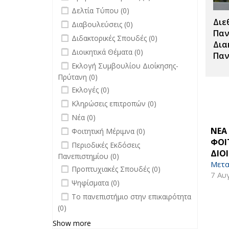
undefined
Δελτία Τύπου (0)
Διε
undefined
Διαβουλεύσεις (0)
Παν
undefined
Διδακτορικές Σπουδές (0)
Δια
undefined
Διοικητικά Θέματα (0)
Παν
undefined
Εκλογή Συμβουλίου Διοίκησης-
Πρύτανη (0)
undefined
Εκλογές (0)
undefined
Κληρώσεις επιτροπών (0)
undefined
Νέα (0)
undefined
ΝΕΑ
Φοιτητική Μέριμνα (0)
ΦΟΙ
undefined
Περιοδικές Εκδόσεις
ΔΙΟ
Πανεπιστημίου (0)
Μετα
undefined
Προπτυχιακές Σπουδές (0)
7 Αυ
undefined
Ψηφίσματα (0)
undefined
Το πανεπιστήμιο στην επικαιρότητα
(0)
Show more