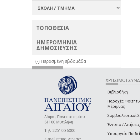
ΤΟΠΟΘΕΣΙΑ
ΗΜΕΡΟΜΗΝΙΑ
ΔΗΜΟΣΙΕΥΣΗΣ
(-)
Remove Περασμένη εβδομάδα filter
Περασμένη εβδομάδα
ΧΡΗΣΙΜΟΙ ΣΥΝ
Βιβλιοθήκη
Παροχές Φοιτητι
Μέριμνας
Συμβουλευτικοί 
Λόφος Πανεπιστημίου
81100 Μυτιλήνη
Έντυπα / Αιτήσεις
Τηλ. 22510 36000
Υπουργείο Παιδε
e-mail επικοινωνίας: