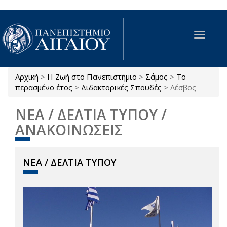
Παράκαμψη προς το κυρίως περιεχόμενο
Toggle
navigat
Αρχική
>
Η Ζωή στο Πανεπιστήμιο
>
Σάμος
>
Το
Είστε εδώ
περασμένο έτος
>
Διδακτορικές Σπουδές
>
Λέσβος
ΝΕΑ / ΔΕΛΤΙΑ ΤΥΠΟΥ /
ΑΝΑΚΟΙΝΩΣΕΙΣ
ΝΕΑ / ΔΕΛΤΙΑ ΤΥΠΟΥ