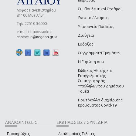
Μέριμνας
Συμβουλευτικοί Σταθμοί
Λόφος Πανεπιστημίου
81100 Μυτιλήνη
Έντυπα / Αιτήσεις
Τηλ. 22510 36000
Υπουργείο Παιδείας
e-mail επικοινωνίας:
Διαύγεια
(link sends e-mail)
contactus@aegean.gr
Εύδοξος
Συγγράμματα Τμημάτων
Η Ευρώπη σου
Κώδικας Ηθικής και
Επαγγελματικής
Συμπεριφοράς
Υπαλλήλων του Δημόσιου
Τομέα
Πρωτόκολλα διαχείρισης
κρούσματος Covid-19
ΑΝΑΚΟΙΝΩΣΕΙΣ
ΕΚΔΗΛΩΣΕΙΣ / ΣΥΝΕΔΡΙΑ
Προκηρύξεις
Ακαδημαϊκές Τελετές