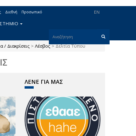
EN
ς
Διεθνή
Προσωπικό
ΙΣΤΗΜΙΟ
Φόρμα
α / Διακρίσεις
>
Λέσβος
>
Δελτία Τύπου
αναζήτησης
Αναζήτηση
ΙΣ
ΛΕΝΕ ΓΙΑ ΜΑΣ