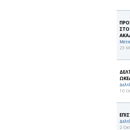
ΠΡΟ
ΣΤΟ
ΑΚΑ
Μετα
23 Μ
ΔΕΛ
ΩΚΕ
Δελτ
10 Ο
ΕΠΙ
Δελτ
2 Οκ