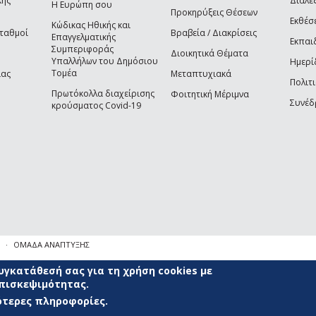
κής
Διαλέξ
Η Ευρώπη σου
Προκηρύξεις Θέσεων
Εκθέσ
Κώδικας Ηθικής και
Σταθμοί
Βραβεία / Διακρίσεις
Επαγγελματικής
Εκπαι
Συμπεριφοράς
Διοικητικά Θέματα
Υπαλλήλων του Δημόσιου
Ημερί
Τομέα
ίας
Μεταπτυχιακά
Πολιτι
Πρωτόκολλα διαχείρισης
Φοιτητική Μέριμνα
Συνέδ
κρούσματος Covid-19
ΟΜΑΔΑ ΑΝΑΠΤΥΞΗΣ
γκατάθεσή σας για τη χρήση cookies με
επισκεψιμότητας.
σότερες πληροφορίες.