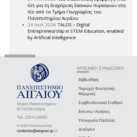
GIS για τη διαχείριση δασικών πυρκαγιών στη
Χίο από το Τμήμα Γεωγραφίας του
Πανεπιστημίου Αιγαίου
24 Ιουλ 2026
TALOS – Digital
Entrepreneurship in STEM Education, enabled
by Artificial Intelligence
ΧΡΗΣΙΜΟΙ ΣΥΝΔΕΣΜΟΙ
Βιβλιοθήκη
Παροχές Φοιτητικής
Μέριμνας
Συμβουλευτικοί Σταθμοί
Λόφος Πανεπιστημίου
81100 Μυτιλήνη
Έντυπα / Αιτήσεις
Τηλ. 22510 36000
Υπουργείο Παιδείας
e-mail επικοινωνίας:
Διαύγεια
(link sends e-mail)
contactus@aegean.gr