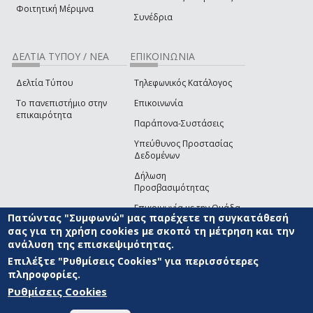
Φοιτητική Μέριμνα
Συνέδρια
ΔΕΛΤΙΑ ΤΥΠΟΥ / ΝΕΑ
ΕΠΙΚΟΙΝΩΝΙΑ
Δελτία Τύπου
Τηλεφωνικός Κατάλογος
Το πανεπιστήμιο στην
Επικοινωνία
επικαιρότητα
Παράπονα-Συστάσεις
Υπεύθυνος Προστασίας
Δεδομένων
Δήλωση
Προσβασιμότητας
Επικοινωνία με την Ομάδα
Πατώντας "Συμφωνώ" μας παρέχετε τη συγκατάθεσή
Ανάπτυξης του site
(link sends e-mail)
σας για τη χρήση cookies με σκοπό τη μέτρηση και την
ανάλυση της επισκεψιμότητας.
© ΠΑΝΕΠΙΣΤΗΜΙΟ ΑΙΓΑΙΟΥ
ΟΡΟΙ ΧΡΗΣΗΣ
ΠΟΛΙΤΙΚΗ COOKIES
ΟΜΑΔΑ
ΑΝΑΠΤΥΞΗΣ
Επιλέξτε "Ρυθμίσεις Cookies" για περισσότερες
πληροφορίες.
Ρυθμίσεις Cookies