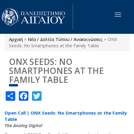
Παράκαμψη προς το κυρίως περιεχόμενο
Toggle
navigat
Αρχική
>
Νέα / Δελτία Τύπου / Ανακοινώσεις
>
ONX
Είστε εδώ
Seeds: No Smartphones at the Family Table
ONX SEEDS: NO
SMARTPHONES AT THE
FAMILY TABLE
Share
Facebook
Twitter
Open Call | ONX Seeds: No Smartphones at the Family
Table
The Analog Digital