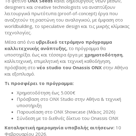
Το φετινό
ONX Seeds
καλεί δημιουργούς νέων μέσων,
designers και creative technologists να αναπτύξουν
λειτουργικά πρωτότυπα (proof-of-concept) έργα που
αναζητούν τη ραστώνη του αναλογικού, με έμφαση στο
worldbuilding, το speculative design και τις μικρής κλίμακας
τεχνολογίες.
Μέσα από ένα
υβριδικό
τετράμηνο πρόγραμμα
καλλιτεχνικής ανάπτυξης,
το πρόγραμμα θα
υποστηρίξει έως και τέσσερα έργα με
χρηματοδότηση
,
καλλιτεχνική, επιμελητική και τεχνική καθοδήγηση,
πρόσβαση στο
νέο
studio του
Onassis ONX
στην Αθήνα
και εξοπλισμό.
Τι προσφέρει το πρόγραμμα:
Χρηματοδότηση έως 5.000€
Πρόσβαση στο ONX Studio στην Αθήνα & τεχνική
υποστήριξη
Παρουσίαση στο ONX Showcase (Μάιος 2026)
Σύνδεση με το διεθνές δίκτυο του Onassis ONX
Καταληκτική ημερομηνία υποβολής αιτήσεων:
10
Φεβρουαρίου 2026.