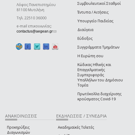
Συμβουλευτικοί Σταθμοί
Λόφος Πανεπιστημίου
81100 Μυτιλήνη
Έντυπα / Αιτήσεις
Τηλ. 22510 36000
Υπουργείο Παιδείας
e-mail επικοινωνίας:
Διαύγεια
(link sends e-mail)
contactus@aegean.gr
Εύδοξος
Συγγράμματα Τμημάτων
Η Ευρώπη σου
Κώδικας Ηθικής και
Επαγγελματικής
Συμπεριφοράς
Υπαλλήλων του Δημόσιου
Τομέα
Πρωτόκολλα διαχείρισης
κρούσματος Covid-19
ΑΝΑΚΟΙΝΩΣΕΙΣ
ΕΚΔΗΛΩΣΕΙΣ / ΣΥΝΕΔΡΙΑ
Προκηρύξεις
Ακαδημαϊκές Τελετές
Διαγωνισμών