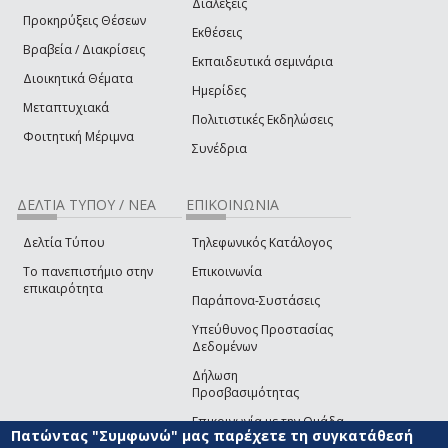
Διαλέξεις
Προκηρύξεις Θέσεων
Εκθέσεις
Βραβεία / Διακρίσεις
Εκπαιδευτικά σεμινάρια
Διοικητικά Θέματα
Ημερίδες
Μεταπτυχιακά
Πολιτιστικές Εκδηλώσεις
Φοιτητική Μέριμνα
Συνέδρια
ΔΕΛΤΙΑ ΤΥΠΟΥ / ΝΕΑ
ΕΠΙΚΟΙΝΩΝΙΑ
Δελτία Τύπου
Τηλεφωνικός Κατάλογος
Το πανεπιστήμιο στην
Επικοινωνία
επικαιρότητα
Παράπονα-Συστάσεις
Υπεύθυνος Προστασίας
Δεδομένων
Δήλωση
Προσβασιμότητας
Επικοινωνία με την Ομάδα
Πατώντας "Συμφωνώ" μας παρέχετε τη συγκατάθεσή
Ανάπτυξης του site
(link sends e-mail)