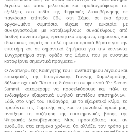
Αιγαίου και όπου μελετούμε και προδιαγράφουμε τις
εξελίξεις στο πεδίο της Ψηφιακής Διακυβέρνησης σε
παγκόσμιο επίπεδο. Εδώ στη Σάμο, σε ένα άρτια
οργανωμένο συμπόσιο, είχαμε την ευκαιρία με
συνεργαστούμε με καταξιωμένους συναδέλφους από
διεθνή πανεπιστήμια, ερευνητικά ιδρύματα, δημόσιους και
ιδιωτικούς φορείς σε πολύ πρωτοποριακά θέματα για την
επιστήμη και σε σημαντικά ζητήματα για την κοινωνία.
Συγχαρητήρια στην ομάδα της Σάμου, που με σύστημα
καταφέρνει σημαντικά πράγματα.»
Ο Αναπληρωτής Καθηγητής του Πανεπιστημίου Αιγαίου και
επικεφαλής της διοργάνωσης Γιάννης Χαραλαμπίδης,
ου
δήλωσε σχετικά: “Κατά τη διάρκεια του φετινού 9
Samos
Summit, καταφέραμε να προσελκύσουμε και πάλι το
ενδιαφέρον εξαιρετικά υψηλού επιπέδου επιστημόνων.
Εδώ, στο νησί του Πυθαγόρα, με το εξαιρετικό κλίμα, το
προϊόντα της Σαμιακής γης και το μοναδικό κρασί μας,
ανοίξαμε τη συζήτηση της επιστημονικής βάσης της
Ψηφιακής Διακυβέρνησης. Μιας προσπάθειας που, αν
ευοδωθεί στα επόμενα χρόνια, θα αλλάξει τον τρόπο με
τον οποίο αναλύουμε, κατανοούμε, και αντιμετωπίζουμε