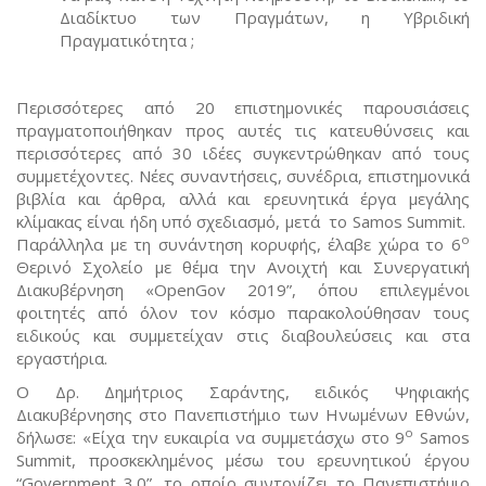
Διαδίκτυο των Πραγμάτων, η Υβριδική
Πραγματικότητα ;
Περισσότερες από 20 επιστημονικές παρουσιάσεις
πραγματοποιήθηκαν προς αυτές τις κατευθύνσεις και
περισσότερες από 30 ιδέες συγκεντρώθηκαν από τους
συμμετέχοντες. Νέες συναντήσεις, συνέδρια, επιστημονικά
βιβλία και άρθρα, αλλά και ερευνητικά έργα μεγάλης
κλίμακας είναι ήδη υπό σχεδιασμό, μετά το Samos Summit.
ο
Παράλληλα με τη συνάντηση κορυφής, έλαβε χώρα το 6
Θερινό Σχολείο με θέμα την Ανοιχτή και Συνεργατική
Διακυβέρνηση «OpenGov 2019”, όπου επιλεγμένοι
φοιτητές από όλον τον κόσμο παρακολούθησαν τους
ειδικούς και συμμετείχαν στις διαβουλεύσεις και στα
εργαστήρια.
O Δρ. Δημήτριος Σαράντης, ειδικός Ψηφιακής
Διακυβέρνησης στο Πανεπιστήμιο των Ηνωμένων Εθνών,
ο
δήλωσε: «Είχα την ευκαιρία να συμμετάσχω στο 9
Samos
Summit, προσκεκλημένος μέσω του ερευνητικού έργου
“Government 3.0”, το οποίο συντονίζει το Πανεπιστήμιο