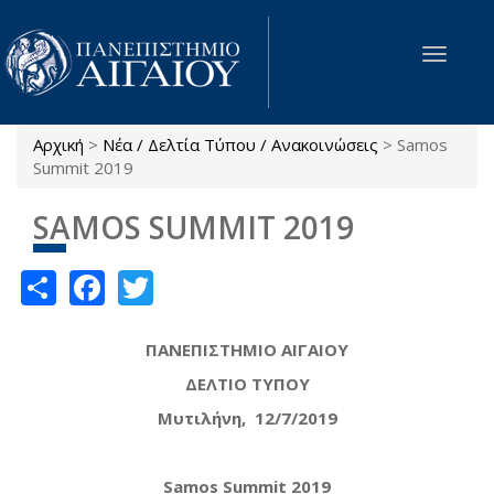
Παράκαμψη προς το κυρίως περιεχόμενο
Toggle
navigat
Αρχική
>
Νέα / Δελτία Τύπου / Ανακοινώσεις
>
Samos
Είστε εδώ
Summit 2019
SAMOS SUMMIT 2019
Share
Facebook
Twitter
ΠΑΝΕΠΙΣΤΗΜΙΟ ΑΙΓΑΙΟΥ
ΔΕΛΤΙΟ ΤΥΠΟΥ
Μυτιλήνη, 12/7/2019
Samos
Summit
2019