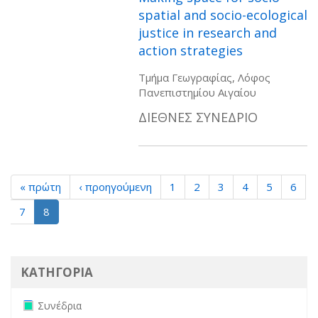
spatial and socio-ecological
justice in research and
action strategies
Τμήμα Γεωγραφίας, Λόφος
Πανεπιστημίου Αιγαίου
ΔΙΕΘΝΕΣ ΣΥΝΕΔΡΙΟ
« πρώτη
‹ προηγούμενη
1
2
3
4
5
6
7
8
ΚΑΤΗΓΟΡΙΑ
Remove Συνέδρια filter
Συνέδρια