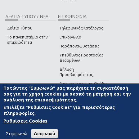
ΔΕΛΤΙΑ ΤΥΠΟΥ / ΝΕΑ
ΕΠΙΚΟΙΝΩΝΙΑ
Δελτία Τύπου
Τηλεφωνικός Κατάλογος
Το πανεπιστήμιο στην
Επικοινωνία
επικαιρότητα
Παράπονα-Συστάσεις
Υπεύθυνος Προστασίας
Δεδομένων
Δήλωση
Προσβασιμότητας
Επικοινωνία με την Ομάδα
Πατώντας "Συμφωνώ" μας παρέχετε τη συγκατάθεσή
Ανάπτυξης του site
(link sends e-mail)
σας για τη χρήση cookies με σκοπό τη μέτρηση και την
ανάλυση της επισκεψιμότητας.
© ΠΑΝΕΠΙΣΤΗΜΙΟ ΑΙΓΑΙΟΥ
ΟΡΟΙ ΧΡΗΣΗΣ
ΠΟΛΙΤΙΚΗ COOKIES
ΟΜΑΔΑ
ΑΝΑΠΤΥΞΗΣ
Επιλέξτε "Ρυθμίσεις Cookies" για περισσότερες
πληροφορίες.
Ρυθμίσεις Cookies
Συμφωνώ
Διαφωνώ