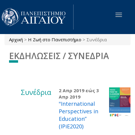
Παράκαμψη προς το κυρίως περιεχόμενο
Toggle
navigat
Αρχική
>
Η Ζωή στο Πανεπιστήμιο
>
Συνέδρια
Είστε εδώ
ΕΚΔΗΛΩΣΕΙΣ / ΣΥΝΕΔΡΙΑ
Συνέδρια
2 Απρ 2019
εώς
3
Απρ 2019
"International
Perspectives in
Education”
(IPiE2020)