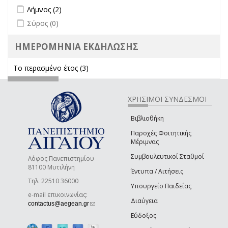
Apply Λήμνος filter
Apply Λήμνος filter
Λήμνος (2)
undefined
Σύρος (0)
ΗΜΕΡΟΜΗΝΙΑ ΕΚΔΗΛΩΣΗΣ
Το περασμένο έτος (3)
Apply Το περασμένο έτος filter
ΧΡΗΣΙΜΟΙ ΣΥΝΔΕΣΜΟΙ
Βιβλιοθήκη
Παροχές Φοιτητικής
Μέριμνας
Συμβουλευτικοί Σταθμοί
Λόφος Πανεπιστημίου
81100 Μυτιλήνη
Έντυπα / Αιτήσεις
Τηλ. 22510 36000
Υπουργείο Παιδείας
e-mail επικοινωνίας:
Διαύγεια
(link sends e-mail)
contactus@aegean.gr
Εύδοξος